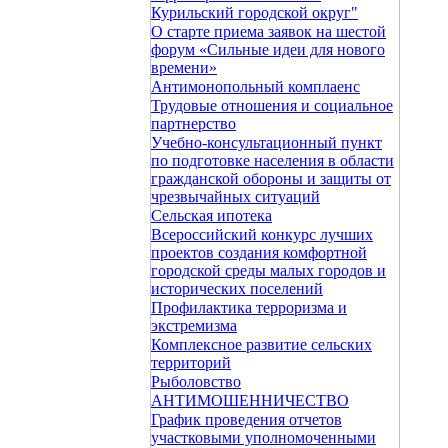
Курильский городской округ"
О старте приема заявок на шестой
форум «Сильные идеи для нового
времени»
Антимонопольный комплаенс
Трудовые отношения и социальное
партнерство
Учебно-консультационный пункт
по подготовке населения в области
гражданской обороны и защиты от
чрезвычайных ситуаций
Сельская ипотека
Всероссийский конкурс лучших
проектов создания комфортной
городской среды малых городов и
исторических поселений
Профилактика терроризма и
экстремизма
Комплексное развитие сельских
территорий
Рыболовство
АНТИМОШЕННИЧЕСТВО
График проведения отчетов
участковыми уполномоченными