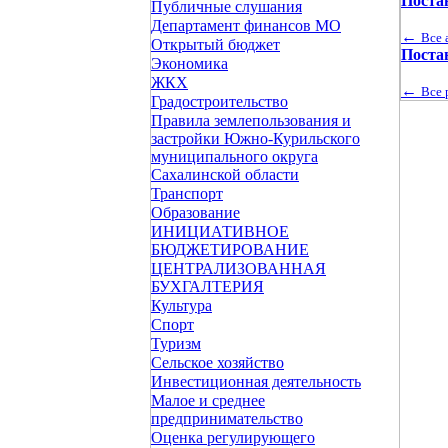
Поста
Публичные слушания
Департамент финансов МО
←
Все 
Открытый бюджет
Поста
Экономика
ЖКХ
←
Все 
Градостроительство
Правила землепользования и
застройки Южно-Курильского
муниципального округа
Сахалинской области
Транспорт
Образование
ИНИЦИАТИВНОЕ
БЮДЖЕТИРОВАНИЕ
ЦЕНТРАЛИЗОВАННАЯ
БУХГАЛТЕРИЯ
Культура
Спорт
Туризм
Сельское хозяйство
Инвестиционная деятельность
Малое и среднее
предпринимательство
Оценка регулирующего