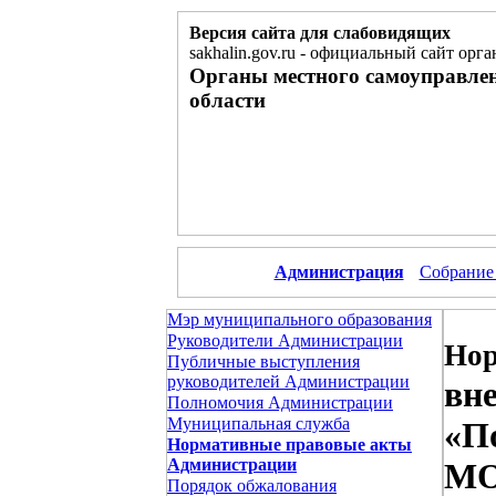
Версия сайта для слабовидящих
sakhalin.gov.ru
-
официальный сайт орга
Органы местного самоуправле
области
Администрация
Собрание
Мэр муниципального образования
Руководители Администрации
Нор
Публичные выступления
руководителей Администрации
вн
Полномочия Администрации
Муниципальная служба
«П
Нормативные правовые акты
Администрации
МО
Порядок обжалования