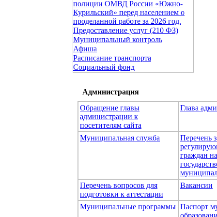
полиции ОМВД России «Южно-
Курильский» перед населением о
проделанной работе за 2026 год.
Предоставление услуг (210 ФЗ)
Муниципальный контроль
Афиша
Расписание транспорта
Социальный фонд
Администрация
Обращение главы
Глава адм
администрации к
посетителям сайта
Муниципальная служба
Перечень з
регулирую
граждан н
государст
муниципал
Перечень вопросов для
Вакансии
подготовки к аттестации
Муниципальные программы
Паспорт м
образован