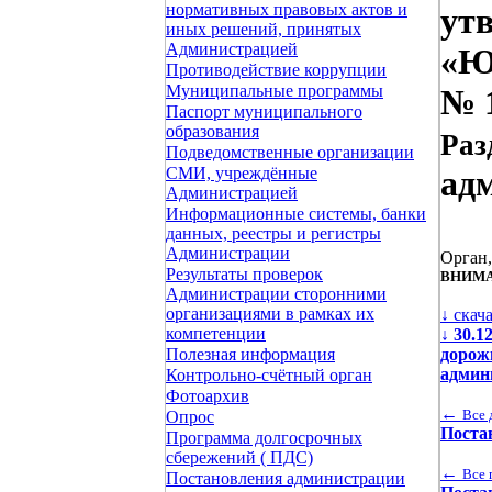
нормативных правовых актов и
ут
иных решений, принятых
Администрацией
«Ю
Противодействие коррупции
Муниципальные программы
№ 1
Паспорт муниципального
образования
Раз
Подведомственные организации
СМИ, учреждённые
ад
Администрацией
Информационные системы, банки
данных, реестры и регистры
Администрации
Орган
Результаты проверок
ВНИМА
Администрации сторонними
организациями в рамках их
↓ скач
компетенции
↓
30.1
дорож
Полезная информация
админ
Контрольно-счётный орган
Фотоархив
←
Все 
Опрос
Поста
Программа долгосрочных
сбережений ( ПДС)
←
Все 
Постановления администрации