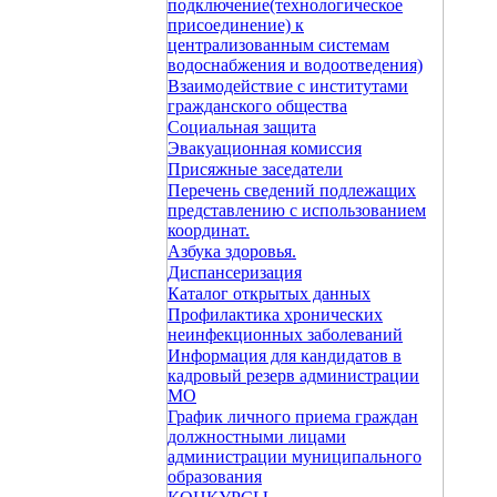
подключение(технологическое
присоединение) к
централизованным системам
водоснабжения и водоотведения)
Взаимодействие с институтами
гражданского общества
Социальная защита
Эвакуационная комиссия
Присяжные заседатели
Перечень сведений подлежащих
представлению с использованием
координат.
Азбука здоровья.
Диспансеризация
Каталог открытых данных
Профилактика хронических
неинфекционных заболеваний
Информация для кандидатов в
кадровый резерв администрации
МО
График личного приема граждан
должностными лицами
администрации муниципального
образования