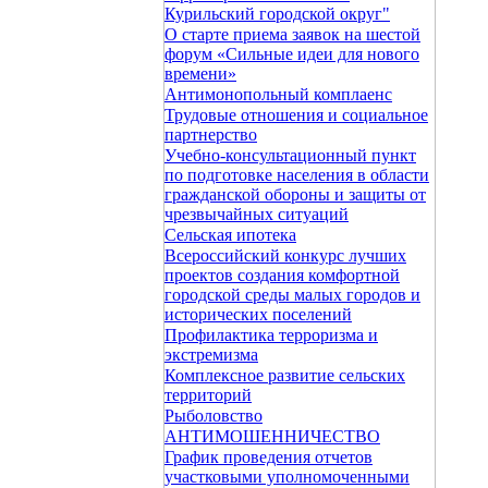
Курильский городской округ"
О старте приема заявок на шестой
форум «Сильные идеи для нового
времени»
Антимонопольный комплаенс
Трудовые отношения и социальное
партнерство
Учебно-консультационный пункт
по подготовке населения в области
гражданской обороны и защиты от
чрезвычайных ситуаций
Сельская ипотека
Всероссийский конкурс лучших
проектов создания комфортной
городской среды малых городов и
исторических поселений
Профилактика терроризма и
экстремизма
Комплексное развитие сельских
территорий
Рыболовство
АНТИМОШЕННИЧЕСТВО
График проведения отчетов
участковыми уполномоченными