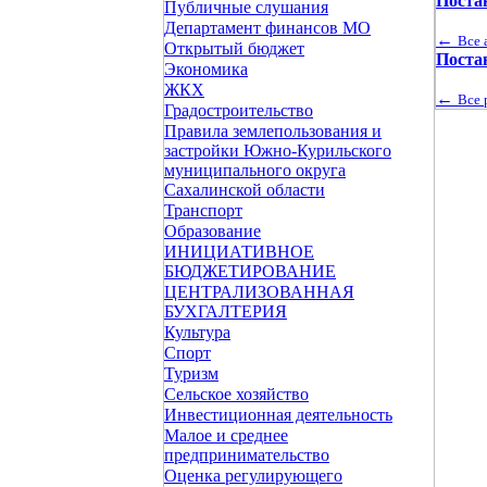
Поста
Публичные слушания
Департамент финансов МО
←
Все 
Открытый бюджет
Поста
Экономика
ЖКХ
←
Все 
Градостроительство
Правила землепользования и
застройки Южно-Курильского
муниципального округа
Сахалинской области
Транспорт
Образование
ИНИЦИАТИВНОЕ
БЮДЖЕТИРОВАНИЕ
ЦЕНТРАЛИЗОВАННАЯ
БУХГАЛТЕРИЯ
Культура
Спорт
Туризм
Сельское хозяйство
Инвестиционная деятельность
Малое и среднее
предпринимательство
Оценка регулирующего