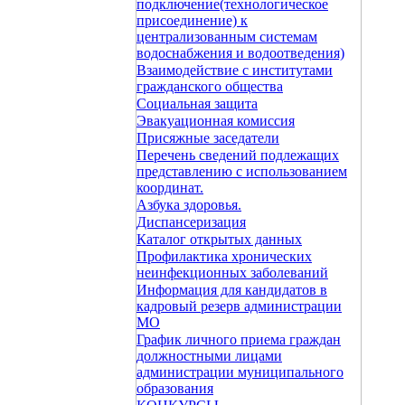
подключение(технологическое
присоединение) к
централизованным системам
водоснабжения и водоотведения)
Взаимодействие с институтами
гражданского общества
Социальная защита
Эвакуационная комиссия
Присяжные заседатели
Перечень сведений подлежащих
представлению с использованием
координат.
Азбука здоровья.
Диспансеризация
Каталог открытых данных
Профилактика хронических
неинфекционных заболеваний
Информация для кандидатов в
кадровый резерв администрации
МО
График личного приема граждан
должностными лицами
администрации муниципального
образования