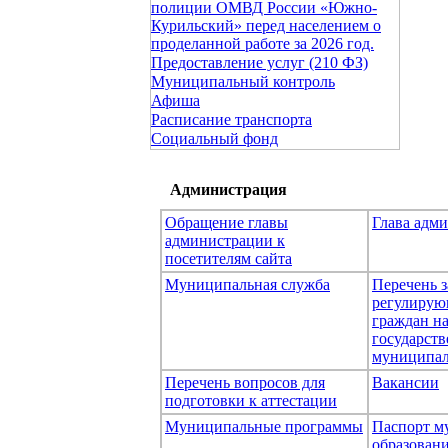
полиции ОМВД России «Южно-
Курильский» перед населением о
проделанной работе за 2026 год.
Предоставление услуг (210 ФЗ)
Муниципальный контроль
Афиша
Расписание транспорта
Социальный фонд
Администрация
Обращение главы
Глава адм
администрации к
посетителям сайта
Муниципальная служба
Перечень з
регулирую
граждан н
государст
муниципал
Перечень вопросов для
Вакансии
подготовки к аттестации
Муниципальные программы
Паспорт м
образован