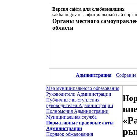
Версия сайта для слабовидящих
sakhalin.gov.ru
-
официальный сайт орга
Органы местного самоуправле
области
Администрация
Собрание
Мэр муниципального образования
Руководители Администрации
Нор
Публичные выступления
руководителей Администрации
вн
Полномочия Администрации
Муниципальная служба
«Ра
Нормативные правовые акты
Администрации
ры
Порядок обжалования