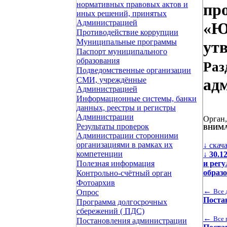
нормативных правовых актов и
пр
иных решений, принятых
Администрацией
«Ю
Противодействие коррупции
Муниципальные программы
утв
Паспорт муниципального
образования
Раз
Подведомственные организации
СМИ, учреждённые
ад
Администрацией
Информационные системы, банки
данных, реестры и регистры
Администрации
Орган
Результаты проверок
ВНИМА
Администрации сторонними
организациями в рамках их
↓ скач
компетенции
↓
30.1
и рег
Полезная информация
образ
Контрольно-счётный орган
Фотоархив
←
Все 
Опрос
Поста
Программа долгосрочных
сбережений ( ПДС)
←
Все 
Постановления администрации