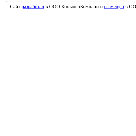
Сайт
разработан
в ООО КопыленКомпани и
размещён
в ОО