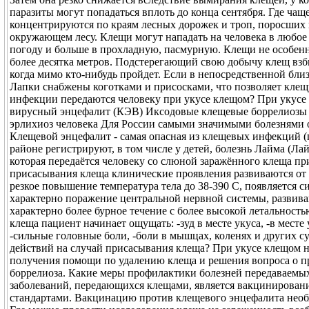
паразиты могут попадаться вплоть до конца сентября. Где ча
концентрируются по краям лесных дорожек и троп, поросших п
окружающем лесу. Клещи могут нападать на человека в любое 
погоду и больше в прохладную, пасмурную. Клещи не особенн
более десятка метров. Подстерегающий свою добычу клещ взби
когда мимо кто-нибудь пройдет. Если в непосредственной близ
Лапки снабжены коготками и присосками, что позволяет клещ
инфекции передаются человеку при укусе клещом? При укусе 
вирусный энцефалит (КЭВ) Иксодовые клещевые боррелиозы
эрлихиоз человека Для России самыми значимыми болезнями от
Клещевой энцефалит - самая опасная из клещевых инфекций (п
районе регистрируют, в том числе у детей, болезнь Лайма (Ла
которая передаётся человеку со слюной заражённого клеща п
присасывания клеща клинические проявления развиваются от 1 
резкое повышение температура тела до 38-390 С, появляется с
характерно поражение центральной нервной системы, развива
характерно более бурное течение с более высокой летальнос
клеща пациент начинает ощущать: -зуд в месте укуса, -в месте
-сильные головные боли, -боли в мышцах, коленях и других су
действий на случай присасывания клеща? При укусе клещом не
получения помощи по удалению клеща и решения вопроса о п
боррелиоза. Какие меры профилактики болезней передаваемы
заболеваний, передающихся клещами, является вакцинировани
стандартами. Вакцинацию против клещевого энцефалита необхо