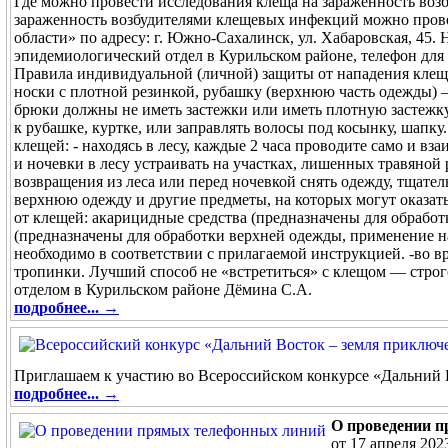
Где можно провести исследования клеща на зараженность воз
зараженность возбудителями клещевых инфекций можно пров
области» по адресу: г. Южно-Сахалинск, ул. Хабаровская, 45.
эпидемиологический отдел в Курильском районе, телефон для
Правила индивидуальной (личной) защиты от нападения клеще
носки с плотной резинкой, рубашку (верхнюю часть одежды) 
брюки должны не иметь застежки или иметь плотную застежку
к рубашке, куртке, или заправлять волосы под косынку, шапку
клещей: - находясь в лесу, каждые 2 часа проводите само и вз
и ночевки в лесу устраивать на участках, лишенных травяной 
возвращения из леса или перед ночевкой снять одежду, тщател
верхнюю одежду и другие предметы, на которых могут оказат
от клещей: акарицидные средства (предназначены для обрабо
(предназначены для обработки верхней одежды, применение н
необходимо в соответствии с прилагаемой инструкцией. -во в
тропинки. Лучший способ не «встретиться» с клещом — стро
отделом в Курильском районе Дёмина С.А.
подробнее... →
Приглашаем к участию во Всероссийском конкурсе «Дальний 
подробнее... →
О проведении 
от 17 апреля 202