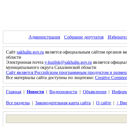
Администрация
Собрание депутатов
Избирате
Сайт
sakhalin.gov.ru
является официальным сайтом органов м
области
Электронная почта
y-kurilsk@sakhalin.gov.ru
является официа
муниципального округа Сахалинской области
Сайт является Российским программным продуктом и размещ
Все материалы сайта доступны по лицензии:
Creative Commons 
Главная
|
Новости
|
Видеоновости
|
Объявления
|
Информ
Все разделы
|
Законодательная карта сайта
|
О сайте
|
↑ Вве