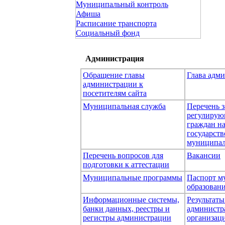
Муниципальный контроль
Афиша
Расписание транспорта
Социальный фонд
Администрация
Обращение главы
Глава адм
администрации к
посетителям сайта
Муниципальная служба
Перечень з
регулирую
граждан н
государст
муниципал
Перечень вопросов для
Вакансии
подготовки к аттестации
Муниципальные программы
Паспорт м
образован
Информационные системы,
Результаты
банки данных, реестры и
администр
регистры администрации
организаци