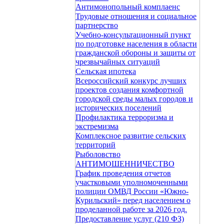
Антимонопольный комплаенс
Трудовые отношения и социальное
партнерство
Учебно-консультационный пункт
по подготовке населения в области
гражданской обороны и защиты от
чрезвычайных ситуаций
Сельская ипотека
Всероссийский конкурс лучших
проектов создания комфортной
городской среды малых городов и
исторических поселений
Профилактика терроризма и
экстремизма
Комплексное развитие сельских
территорий
Рыболовство
АНТИМОШЕННИЧЕСТВО
График проведения отчетов
участковыми уполномоченными
полиции ОМВД России «Южно-
Курильский» перед населением о
проделанной работе за 2026 год.
Предоставление услуг (210 ФЗ)