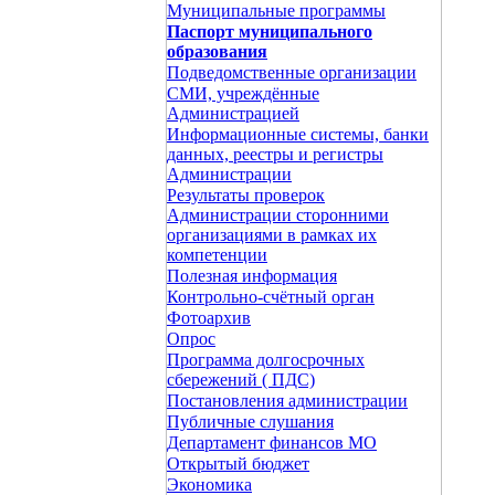
Муниципальные программы
Паспорт муниципального
образования
Подведомственные организации
СМИ, учреждённые
Администрацией
Информационные системы, банки
данных, реестры и регистры
Администрации
Результаты проверок
Администрации сторонними
организациями в рамках их
компетенции
Полезная информация
Контрольно-счётный орган
Фотоархив
Опрос
Программа долгосрочных
сбережений ( ПДС)
Постановления администрации
Публичные слушания
Департамент финансов МО
Открытый бюджет
Экономика