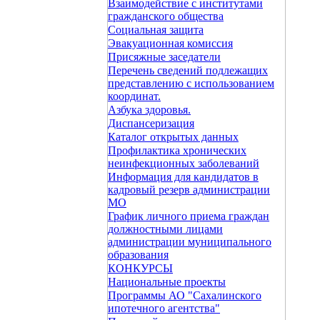
Взаимодействие с институтами
гражданского общества
Социальная защита
Эвакуационная комиссия
Присяжные заседатели
Перечень сведений подлежащих
представлению с использованием
координат.
Азбука здоровья.
Диспансеризация
Каталог открытых данных
Профилактика хронических
неинфекционных заболеваний
Информация для кандидатов в
кадровый резерв администрации
МО
График личного приема граждан
должностными лицами
администрации муниципального
образования
КОНКУРСЫ
Национальные проекты
Программы АО "Сахалинского
ипотечного агентства"