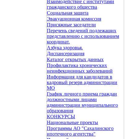
Взаимодействие с институтами
гражданского общества
Социальная защита
Эвакуационная комиссия
Присяжные заседатели
Перечень сведений подлежащих
представлению с использованием
координат.
Азбука здоровья.
Диспансеризация
Каталог открытых данных
Профилактика хронических
неинфекционных заболеваний
Информация для кандидатов в
кадровый резерв администрации
МО
График личного приема граждан
должностными лицами
администрации муниципального
образования
КОНКУРСЫ
Национальные проекты
Программы АО "Сахалинского
ипотечного агентства"