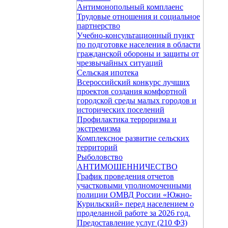
Антимонопольный комплаенс
Трудовые отношения и социальное
партнерство
Учебно-консультационный пункт
по подготовке населения в области
гражданской обороны и защиты от
чрезвычайных ситуаций
Сельская ипотека
Всероссийский конкурс лучших
проектов создания комфортной
городской среды малых городов и
исторических поселений
Профилактика терроризма и
экстремизма
Комплексное развитие сельских
территорий
Рыболовство
АНТИМОШЕННИЧЕСТВО
График проведения отчетов
участковыми уполномоченными
полиции ОМВД России «Южно-
Курильский» перед населением о
проделанной работе за 2026 год.
Предоставление услуг (210 ФЗ)