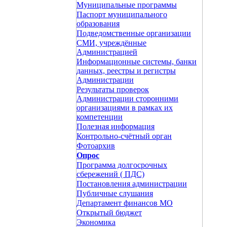
Муниципальные программы
Паспорт муниципального
образования
Подведомственные организации
СМИ, учреждённые
Администрацией
Информационные системы, банки
данных, реестры и регистры
Администрации
Результаты проверок
Администрации сторонними
организациями в рамках их
компетенции
Полезная информация
Контрольно-счётный орган
Фотоархив
Опрос
Программа долгосрочных
сбережений ( ПДС)
Постановления администрации
Публичные слушания
Департамент финансов МО
Открытый бюджет
Экономика