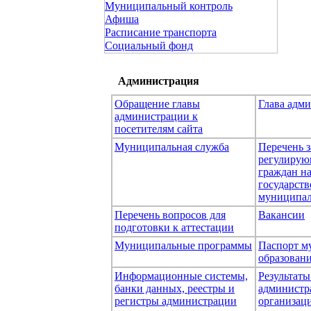
Муниципальный контроль
Афиша
Расписание транспорта
Социальный фонд
Администрация
Обращение главы
Глава адм
администрации к
посетителям сайта
Муниципальная служба
Перечень з
регулирую
граждан н
государст
муниципал
Перечень вопросов для
Вакансии
подготовки к аттестации
Муниципальные программы
Паспорт м
образован
Информационные системы,
Результаты
банки данных, реестры и
администр
регистры администрации
организаци