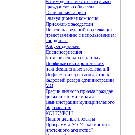
Взаимодействие с институтами
гражданского общества
Социальная защита
Эвакуационная комиссия
Присяжные заседатели
Перечень сведений подлежащих
представлению с использованием
координат.
Азбука здоровья.
Диспансеризация
Каталог открытых данных
Профилактика хронических
неинфекционных заболеваний
Информация для кандидатов в
кадровый резерв администрации
МО
График личного приема граждан
должностными лицами
администрации муниципального
образования
КОНКУРСЫ
Национальные проекты
Программы АО "Сахалинского
ипотечного агентства"