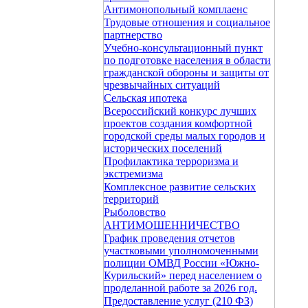
Антимонопольный комплаенс
Трудовые отношения и социальное
партнерство
Учебно-консультационный пункт
по подготовке населения в области
гражданской обороны и защиты от
чрезвычайных ситуаций
Сельская ипотека
Всероссийский конкурс лучших
проектов создания комфортной
городской среды малых городов и
исторических поселений
Профилактика терроризма и
экстремизма
Комплексное развитие сельских
территорий
Рыболовство
АНТИМОШЕННИЧЕСТВО
График проведения отчетов
участковыми уполномоченными
полиции ОМВД России «Южно-
Курильский» перед населением о
проделанной работе за 2026 год.
Предоставление услуг (210 ФЗ)