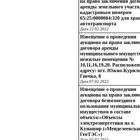
на право заключения дого
аренды земельного участк
кадастровым номером
65:25:0000004:320 для хра
автотранспорта
Дата 22.02.2022
Извещение о проведении
аукциона на право заклю
договора аренды
муниципального имущест
нежилые помещения №
10,11,16,19,20. Расположе
адресу: пгт. Южно-Куриль
Гнечко, 8
Дата 07.02.2022
Извещение о проведении
аукциона на право заклю
договора безвозмездного
пользования муниципаль
имуществом в составе
объекта:«Объекты
электроэнергетики на о.
Кунашир («Менделеевска
ГеоТЭС»)
Дата 07.02.2022