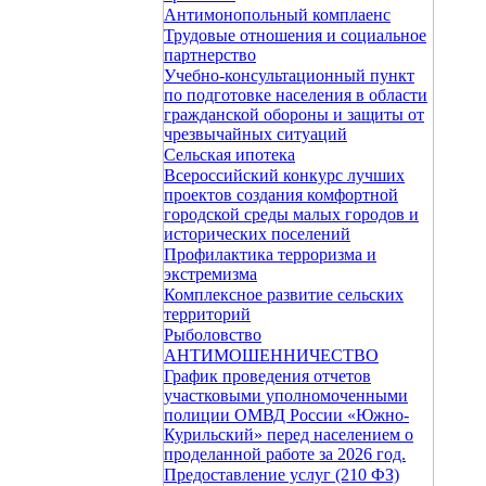
Антимонопольный комплаенс
Трудовые отношения и социальное
партнерство
Учебно-консультационный пункт
по подготовке населения в области
гражданской обороны и защиты от
чрезвычайных ситуаций
Сельская ипотека
Всероссийский конкурс лучших
проектов создания комфортной
городской среды малых городов и
исторических поселений
Профилактика терроризма и
экстремизма
Комплексное развитие сельских
территорий
Рыболовство
АНТИМОШЕННИЧЕСТВО
График проведения отчетов
участковыми уполномоченными
полиции ОМВД России «Южно-
Курильский» перед населением о
проделанной работе за 2026 год.
Предоставление услуг (210 ФЗ)