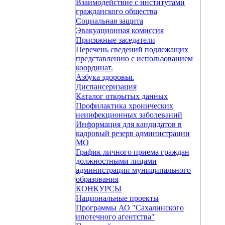
Взаимодействие с институтами
гражданского общества
Социальная защита
Эвакуационная комиссия
Присяжные заседатели
Перечень сведений подлежащих
представлению с использованием
координат.
Азбука здоровья.
Диспансеризация
Каталог открытых данных
Профилактика хронических
неинфекционных заболеваний
Информация для кандидатов в
кадровый резерв администрации
МО
График личного приема граждан
должностными лицами
администрации муниципального
образования
КОНКУРСЫ
Национальные проекты
Программы АО "Сахалинского
ипотечного агентства"