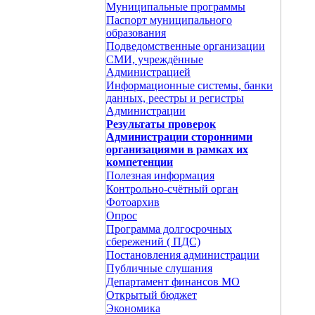
Муниципальные программы
Паспорт муниципального
образования
Подведомственные организации
СМИ, учреждённые
Администрацией
Информационные системы, банки
данных, реестры и регистры
Администрации
Результаты проверок
Администрации сторонними
организациями в рамках их
компетенции
Полезная информация
Контрольно-счётный орган
Фотоархив
Опрос
Программа долгосрочных
сбережений ( ПДС)
Постановления администрации
Публичные слушания
Департамент финансов МО
Открытый бюджет
Экономика