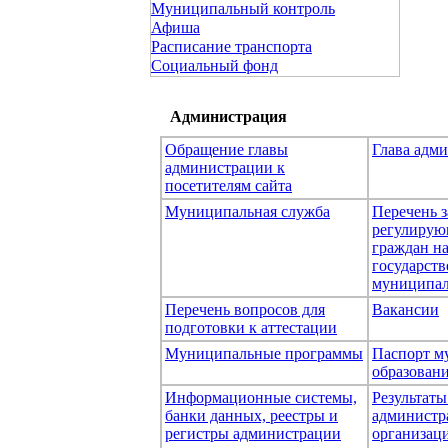
Муниципальный контроль
Афиша
Расписание транспорта
Социальный фонд
Администрация
Обращение главы
Глава адм
администрации к
посетителям сайта
Муниципальная служба
Перечень з
регулирую
граждан н
государст
муниципал
Перечень вопросов для
Вакансии
подготовки к аттестации
Муниципальные программы
Паспорт м
образован
Информационные системы,
Результаты
банки данных, реестры и
администр
регистры администрации
организаци