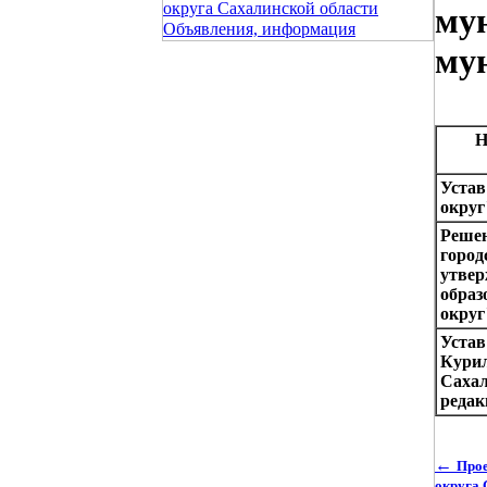
округа Сахалинской области
му
Объявления, информация
му
Н
Уста
округ
Реше
город
утвер
образ
округ
Устав
Курил
Сахал
редак
←
Прое
округа 