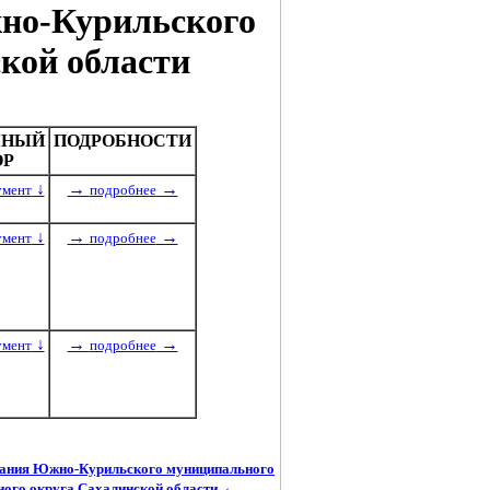
но-Курильского
кой области
ЧНЫЙ
ПОДРОБНОСТИ
ОР
↓
→
→
умент
подробнее
↓
→
→
умент
подробнее
↓
→
→
умент
подробнее
вания Южно-Курильского муниципального
←
ого округа Сахалинской области