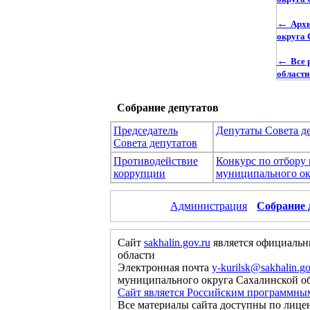
←
Архи
округа 
←
Все 
области
Собрание депутатов
Председатель
Депутаты Совета д
Совета депутатов
Противодействие
Конкурс по отбору
коррупции
муниципального ок
Администрация
Собрание 
Сайт
sakhalin.gov.ru
является официальн
области
Электронная почта
y-kurilsk@sakhalin.go
муниципального округа Сахалинской о
Сайт является Российским программны
Все материалы сайта доступны по лице