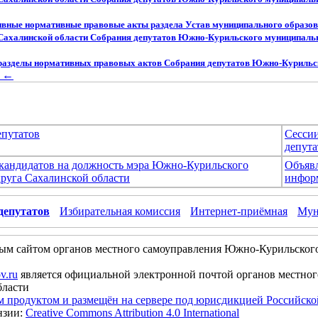
вные нормативные правовые акты раздела Устав муниципального образ
Сахалинской области Собрания депутатов Южно-Курильского муниципальн
разделы нормативных правовых актов Собрания депутатов Южно-Курильс
←
епутатов
Сесси
депута
 кандидатов на должность мэра Южно-Курильского
Объяв
руга Сахалинской области
инфор
депутатов
Избирательная комиссия
Интернет-приёмная
Мун
ым сайтом органов местного самоуправления Южно-Курильског
v.ru
является официальной электронной почтой органов местно
бласти
м продуктом и размещён на сервере под юрисдикцией Российск
нзии:
Creative Commons Attribution 4.0 International