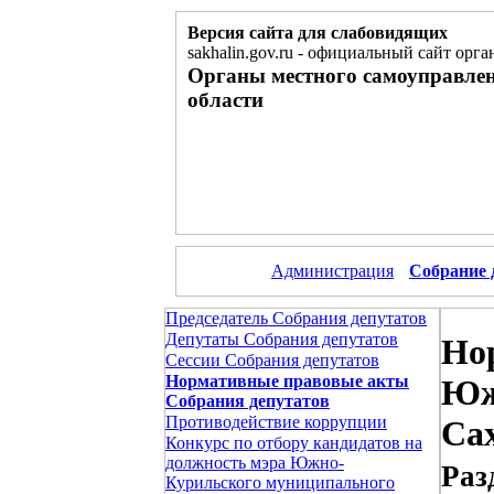
Версия сайта для слабовидящих
sakhalin.gov.ru
-
официальный сайт орган
Органы местного самоуправле
области
Администрация
Собрание 
Председатель Собрания депутатов
Депутаты Собрания депутатов
Но
Сессии Собрания депутатов
Нормативные правовые акты
Юж
Собрания депутатов
Противодействие коррупции
Са
Конкурс по отбору кандидатов на
должность мэра Южно-
Раз
Курильского муниципального