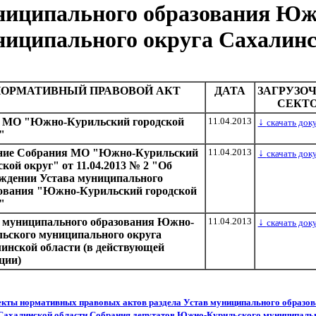
ниципального образования Юж
ниципального округа Сахалинс
ОРМАТИВНЫЙ ПРАВОВОЙ АКТ
ДАТА
ЗАГРУЗО
СЕКТ
в МО "Южно-Курильский городской
11.04.2013
↓
скачать док
"
ние Собрания МО "Южно-Курильский
11.04.2013
↓
скачать док
ской округ" от 11.04.2013 № 2 "Об
ждении Устава муниципального
ования "Южно-Курильский городской
"
 муниципального образования Южно-
11.04.2013
↓
скачать док
ьского муниципального округа
инской области (в действующей
ции)
кты нормативных правовых актов раздела Устав муниципального образо
Сахалинской области Собрания депутатов Южно-Курильского муниципальн