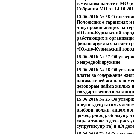
земельном налоге в МО (в
Собрания МО от 14.10.201
15.06.2016 № 28 О внесени
Положение о гарантиях и
лиц, проживающих на те
«Южно-Курильский городс
работающих в организаци
финансируемых за счет с
«Южно-Курильский город
15.06.2016 № 27 Об утве
о народной дружине
15.06.2016 № 26 Об устан
платы за содержание жил
нанимателей жилых поме
договорам найма жилых 
государственного жилищн
15.06.2016 № 25 Об утвер
предост.депутатом, члено
выборн. должн. лицом орг
доход., расход, об имущ. и
хар., а также о дох., расх,
супруги(супр-га) и н/л дет
15.06.2016 № 24 О даче со