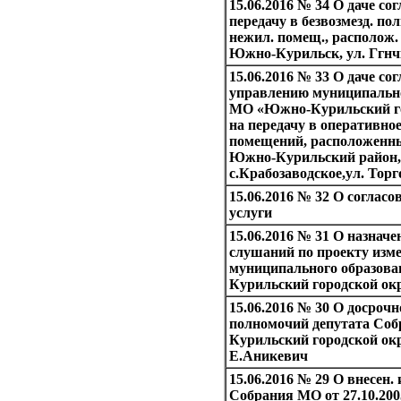
15.06.2016 № 34 О даче с
передачу в безвозмезд. п
нежил. помещ., располож. 
Южно-Курильск, ул. Ггнчк
15.06.2016 № 33 О даче со
управлению муниципальн
МО «Южно-Курильский го
на передачу в оперативно
помещений, расположенны
Южно-Курильский район,
с.Крабозаводское,ул. Торг
15.06.2016 № 32 О соглас
услуги
15.06.2016 № 31 О назнач
слушаний по проекту изме
муниципального образов
Курильский городской ок
15.06.2016 № 30 О досроч
полномочий депутата Со
Курильский городской окр
Е.Аникевич
15.06.2016 № 29 О внесен.
Собрания МО от 27.10.200