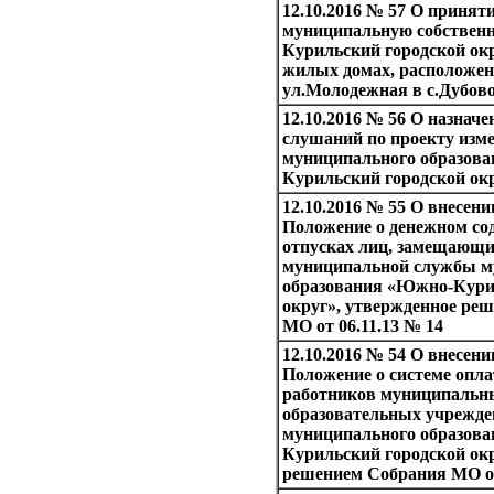
12.10.2016 № 57 О принят
муниципальную собствен
Курильский городской ок
жилых домах, расположе
ул.Молодежная в с.Дубов
12.10.2016 № 56 О назнач
слушаний по проекту изме
муниципального образов
Курильский городской ок
12.10.2016 № 55 О внесени
Положение о денежном со
отпусках лиц, замещающи
муниципальной службы м
образования «Южно-Кури
округ», утвержденное ре
МО от 06.11.13 № 14
12.10.2016 № 54 О внесени
Положение о системе опла
работников муниципаль
образовательных учрежде
муниципального образов
Курильский городской окр
решением Собрания МО от