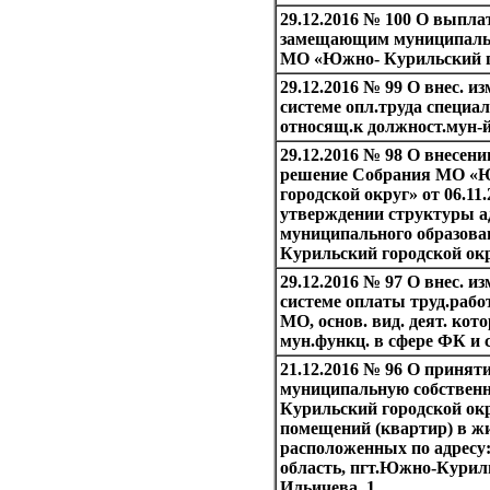
29.12.2016 № 100 О выпла
замещающим муниципаль
МО «Южно- Курильский г
29.12.2016 № 99 О внес. и
системе опл.труда специ
относящ.к должност.мун-
29.12.2016 № 98 О внесени
решение Собрания МО «
городской округ» от 06.11.
утверждении структуры 
муниципального образов
Курильский городской ок
29.12.2016 № 97 О внес. из
системе оплаты труд.работ
МО, основ. вид. деят. кот
мун.функц. в сфере ФК и 
21.12.2016 № 96 О принят
муниципальную собствен
Курильский городской ок
помещений (квартир) в ж
расположенных по адресу
область, пгт.Южно-Куриль
Ильичева, 1