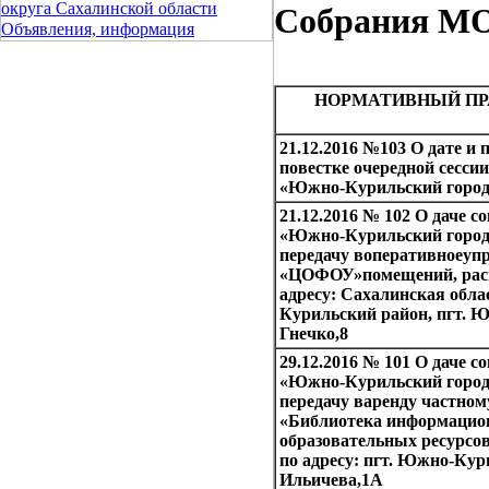
округа Сахалинской области
Собрания МО 
Объявления, информация
НОРМАТИВНЫЙ ПР
21.12.2016 №103 О дате и
повестке очередной сесс
«Южно-Курильский город
21.12.2016 № 102 О даче
«Южно-Курильский городс
передачу воперативноеу
«ЦОФОУ»помещений, рас
адресу: Сахалинская обла
Курильский район, пгт. Ю
Гнечко,8
29.12.2016 № 101 О даче
«Южно-Курильский городс
передачу варенду частно
«Библиотека информацио
образовательных ресурсо
по адресу: пгт. Южно-Кури
Ильичева,1А