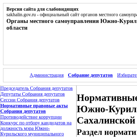
Версия сайта для слабовидящих
sakhalin.gov.ru
-
официальный сайт органов местного самоупр
Органы местного самоуправления Южно-Курил
области
Администрация
Собрание депутатов
Избирате
Председатель Собрания депутатов
Депутаты Собрания депутатов
Нормативные
Сессии Собрания депутатов
Нормативные правовые акты
Южно-Куриль
Собрания депутатов
Противодействие коррупции
Сахалинской
Конкурс по отбору кандидатов на
должность мэра Южно-
Раздел нормати
Курильского муниципального