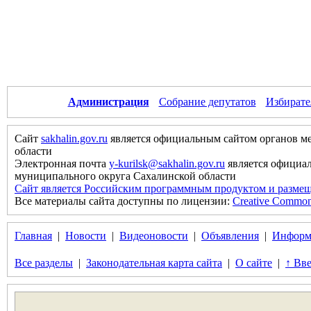
Администрация
Собрание депутатов
Избирате
Сайт
sakhalin.gov.ru
является официальным сайтом органов м
области
Электронная почта
y-kurilsk@sakhalin.gov.ru
является официа
муниципального округа Сахалинской области
Сайт является Российским программным продуктом и размещ
Все материалы сайта доступны по лицензии:
Creative Commons 
Главная
|
Новости
|
Видеоновости
|
Объявления
|
Информ
Все разделы
|
Законодательная карта сайта
|
О сайте
|
↑ Вве