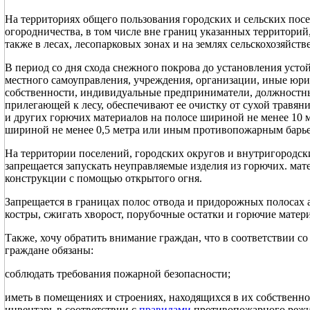
На территориях общего пользования городских и сельских пос
огородничества, в том числе вне границ указанных территорий
также в лесах, лесопарковых зонах и на землях сельскохозяйств
В период со дня схода снежного покрова до установления уст
местного самоуправления, учреждения, организации, иные юр
собственности, индивидуальные предприниматели, должностны
прилегающей к лесу, обеспечивают ее очистку от сухой травян
и других горючих материалов на полосе шириной не менее 10 
шириной не менее 0,5 метра или иным противопожарным барь
На территории поселений, городских округов и внутригородск
запрещается запускать неуправляемые изделия из горючих. мат
конструкции с помощью открытого огня.
Запрещается в границах полос отвода и придорожных полосах 
костры, сжигать хворост, порубочные остатки и горючие матери
Также, хочу обратить внимание граждан, что в соответствии с
граждане обязаны:
соблюдать требования пожарной безопасности;
иметь в помещениях и строениях, находящихся в их собственн
инвентарь в соответствии с
правилами
противопожарного режи