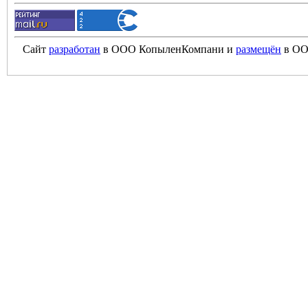
Сайт
разработан
в ООО КопыленКомпани и
размещён
в ОО