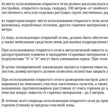
б) место использования открытого огня должно располагаться н
постройки, открытого склада, скирды), 100 метров -от хвойног
лиственного леса или отдельно растущих групп лиственных де
в) территория вокруг места использования открытого огня долж
валежника, порубочных остатков, других горючих материалов
метра;
г) лицо, использующее открытый огонь, должно быть обеспеч
а также мобильным средством связи для вызова подразделения
При использовании открытого огня в металлической емкости 
распространение пламени и выпадение сгораемых материалов 
подпунктами "б" и "в" могут быть уменьшены вдвое. При этом
В целях своевременной локализации процесса горения емкость,
листом, размер которого должен позволять полностью закрыть 
При использовании открытого огня и разведении костров для 
жаровнях) на земельных участках населенных пунктов, а также
назначения, противопожарное расстояние от очага горения до з
очистки вокруг емкости от горючих материалов - до 2 метров.
В течение всего периода использования открытого огня до пре
горения (тления) за пределы очаговой зоны.