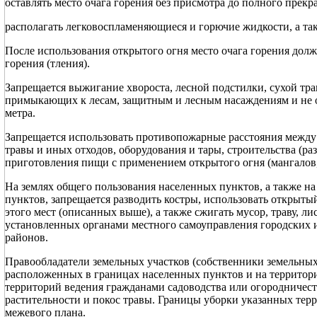
оставлять место очага горения без присмотра до полного прекр
располагать легковоспламеняющиеся и горючие жидкости, а та
После использования открытого огня место очага горения долж
горения (тления).
Запрещается выжигание хвороста, лесной подстилки, сухой тр
примыкающих к лесам, защитным и лесным насаждениям и не 
метра.
Запрещается использовать противопожарные расстояния между 
травы и иных отходов, оборудования и тары, строительства (ра
приготовления пищи с применением открытого огня (мангалов, 
На землях общего пользования населенных пунктов, а также н
пунктов, запрещается разводить костры, использовать открыт
этого мест (описанных выше), а также сжигать мусор, траву, ли
установленных органами местного самоуправления городских 
районов.
Правообладатели земельных участков (собственники земельных 
расположенных в границах населенных пунктов и на территори
территорий ведения гражданами садоводства или огородничест
растительности и покос травы. Границы уборки указанных тер
межевого плана.