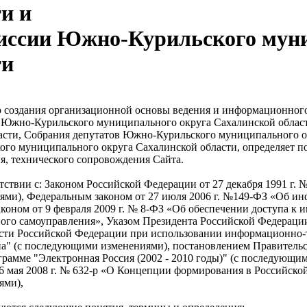
и и
иссии Южно-Курильского муни
ти
ю создания организационной основы ведения и информационног
ия Южно-Курильского муниципального округа Сахалинской обл
асти, Собрания депутатов Южно-Курильского муниципального о
го муниципального округа Сахалинской области, определяет п
я, технического сопровождения Сайта.
тствии с: Законом Российской Федерации от 27 декабря 1991 г. 
ми), Федеральным законом от 27 июля 2006 г. №149-ФЗ «Об и
коном от 9 февраля 2009 г. № 8-ФЗ «Об обеспечении доступа к 
ого самоуправления», Указом Президента Российской Федерации 
сти Российской Федерации при использовании информационно
" (с последующими изменениями), постановлением Правительст
ограмме "Электронная Россия (2002 - 2010 годы)" (с последующ
6 мая 2008 г. № 632-р «О Концепции формирования в Российско
ями),