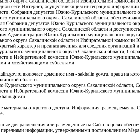
ного округа Сахалинской области и Избирательной комиссии
родной сети Интернет, осуществляющим интеграцию информаци
асти, Собрания депутатов Южно-Курильского муниципального о
го муниципального округа Сахалинской области, обеспечиваю
ля Собрания депутатов Южно-Курильского муниципального окру
ого муниципального округа Сахалинской области и доступнос
ация Администрации Южно-Курильского муниципального округа
ного округа Сахалинской области и Избирательной комиссии
крытый характер и предназначенная для сведения организаций и
ильского муниципального округа Сахалинской области, Собр
асти и Избирательной комиссии Южно-Курильского муниципальн
ми и хозяйствующими субъектами.
alin.gov.ru включает доменное имя - sakhalin.gov.ru, права на
линской области.
Курильского муниципального округа Сахалинской области, С
асти и Избирательной комиссии Южно-Курильского муниципаль
halin.gov.ru
 материалы открытого доступа. Информация, размещаемая на Са
е.
нные для размещения или размещенные на Сайте в целях обеспеч
ны перечнями информации, утвержденными постановлением Мэра