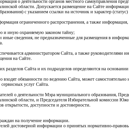
формация о деятельности органов местного самоуправления пр
линской области. Допускается размещение на Сайте информаци
разования) с указанием ссылки на источник и характер (статус
формация ограниченного распространения, а также информация, 
ую и иную охраняемую законом тайну;
 и иные сведения, не предназначенные для размещения в инфор
а.
спечивается администратором Сайта, а также руководителями 
ения на Сайте.
ких разделов Сайта и их подразделов определяются на основан
о входят обязанности по ведению Сайта, может самостоятельно
 сервисных услуг Сайта.
вателей о деятельности Мэра муниципального образования, Пре
алинской области, и Председателя Избирательной комиссии Юж
в открытости, доступности и достоверности.
граждан на получение информации.
ателей достоверной информации о принятых нормативно-правовы