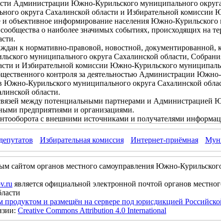
ости Администрации Южно-Курильского муниципального округа
ного округа Сахалинской области и Избирательной комиссии
ое и объективное информирование населения Южно-Курильского
го сообщества о наиболее значимых событиях, происходящих на 
асти.
раждан к нормативно-правовой, новостной, документированной,
ьского муниципального округа Сахалинской области, Собрани
асти и Избирательной комиссии Южно-Курильского муниципальн
общественного контроля за деятельностью Администрации Южно
ов Южно-Курильского муниципального округа Сахалинской обла
линской области.
 связей между потенциальными партнерами и Администрацией 
ными предприятиями и организациями.
ентооборота с внешними источниками и получателями информац
депутатов
Избирательная комиссия
Интернет-приёмная
Муни
ым сайтом органов местного самоуправления Южно-Курильског
v.ru
является официальной электронной почтой органов местно
бласти
м продуктом и размещён на сервере под юрисдикцией Российск
нзии:
Creative Commons Attribution 4.0 International