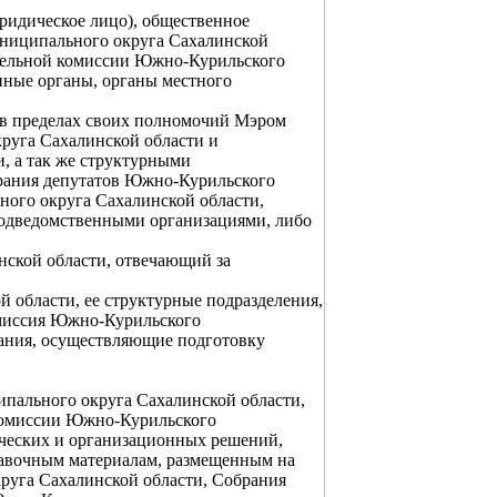
юридическое лицо), общественное
ниципального округа Сахалинской
тельной комиссии Южно-Курильского
нные органы, органы местного
я в пределах своих полномочий Мэром
руга Сахалинской области и
, а так же структурными
рания депутатов Южно-Курильского
ого округа Сахалинской области,
подведомственными организациями, либо
ской области, отвечающий за
области, ее структурные подразделения,
омиссия Южно-Курильского
вания, осуществляющие подготовку
пального округа Сахалинской области,
комиссии Южно-Курильского
ических и организационных решений,
авочным материалам, размещенным на
уга Сахалинской области, Собрания