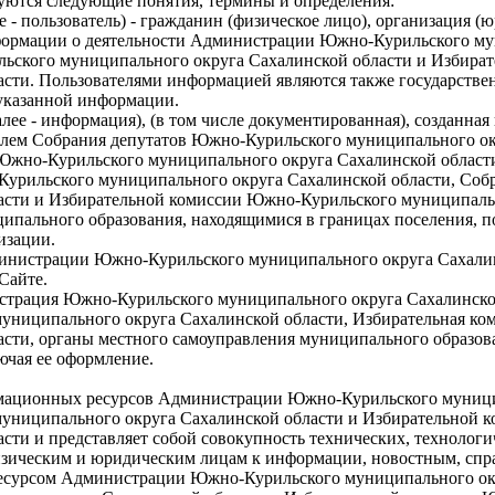
зуются следующие понятия, термины и определения:
е - пользователь) - гражданин (физическое лицо), организация (
формации о деятельности Администрации Южно-Курильского му
льского муниципального округа Сахалинской области и Избира
сти. Пользователями информацией являются также государстве
указанной информации.
алее - информация), (в том числе документированная), созданна
елем Собрания депутатов Южно-Курильского муниципального ок
Южно-Курильского муниципального округа Сахалинской области
урильского муниципального округа Сахалинской области, Соб
асти и Избирательной комиссии Южно-Курильского муниципальн
ипального образования, находящимися в границах поселения, 
изации.
инистрации Южно-Курильского муниципального округа Сахалин
Сайте.
страция Южно-Курильского муниципального округа Сахалинской 
униципального округа Сахалинской области, Избирательная к
асти, органы местного самоуправления муниципального образо
ючая ее оформление.
ормационных ресурсов Администрации Южно-Курильского муници
униципального округа Сахалинской области и Избирательной 
сти и представляет собой совокупность технических, технолог
зическим и юридическим лицам к информации, новостным, спр
сурсом Администрации Южно-Курильского муниципального окр