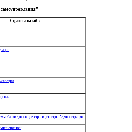
о самоуправления"
.
Страница на сайте
трации
анизации
трации
мы, банки данных, реестры и регистры Администрации
министрацией