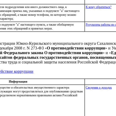
еля подразделения или иного должностного лица, к
К кому обратиться?
низация приема лиц, указанных в подпункте "а" настоящего
их обращений, а также номер телефона, по которому можно
характера;
 подпункте "а" настоящего пункта, а также обобщенную
Результаты работы по
ения этих обращений и принятых мерах.
истрации Южно-Курильского муниципального округа Сахалинско
екабря 2008 г. N 273-ФЗ «
О противодействии коррупции
» и У
й Федерального закона О противодействии коррупции
» и «
Ед
сайтов федеральных государственных органов, посвященных
рства труда и социальной защиты населения Российской Федерац
ействие коррупции
Информация
муществе и обязательствах имущественного характера
Сведения о доходах
служащих могут предоставляться для опубликования средствам
пределяемом нормативными правовыми актами Российской