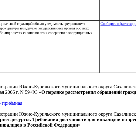
иципальный служащий обязан уведомлять представителя
Сообщить о факте кор
 прокуратуры или другие государственные органы обо всех
бо лиц в целях склонения его к совершению коррупционных
истрации Южно-Курильского муниципального округа Сахалинско
я 2006 г. N 59-ФЗ «
О порядке рассмотрения обращений граж
- приёмная
истрации Южно-Курильского муниципального округа Сахалинско
рнет-ресурсы. Требования доступности для инвалидов по зр
инвалидов в Российской Федерации
»