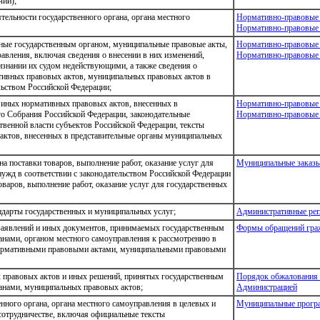
чии);
ельности государственного органа, органа местного
Нормативно-правовые
Нормативно-правовые 
ные государственным органом, муниципальные правовые акты,
Нормативно-правовые
авления, включая сведения о внесении в них изменений,
Нормативно-правовые 
изнании их судом недействующими, а также сведения о
тивных правовых актов, муниципальных правовых актов в
льством Российской Федерации;
 иных нормативных правовых актов, внесенных в
Нормативно-правовые
о Собрания Российской Федерации, законодательные
Нормативно-правовые 
твенной власти субъектов Российской Федерации, тексты
актов, внесенных в представительные органы муниципальных
а поставки товаров, выполнение работ, оказание услуг для
Муниципальные заказ
ужд в соответствии с законодательством Российской Федерации
оваров, выполнение работ, оказание услуг для государственных
ндарты государственных и муниципальных услуг;
Административные ре
аявлений и иных документов, принимаемых государственным
Формы обращений гра
анами, органом местного самоуправления к рассмотрению в
нормативными правовыми актами, муниципальными правовыми
правовых актов и иных решений, принятых государственным
Порядок обжалования 
анами, муниципальных правовых актов;
Администрацией
нного органа, органа местного самоуправления в целевых и
Муниципальные прог
отрудничестве, включая официальные тексты