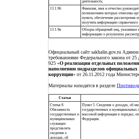
деятельность;
13.1.9б
Фамилия, имя и отчество руководит
полномочиям которых отнесены орга
пункта, обеспечение рассмотрения 
получить информацию справочного 
13.1.9в
Обзоры обращений лиц, указанных в
информацию о результатах рассмотр
Официальный сайт sakhalin.gov.ru Админ
требованиями Федерального закона от 25 д
925 «
О реализации отдельных положени
наполнению подразделов официальных 
коррупции
» от 26.11.2012 года Министе
Материалы находятся в разделе
Противод
Статья
Статья 8.
Пункт 5. Сведения о доходах, об и
Обязанность
государственных и муниципальных 
государственных и
массовой информации в порядке, о
муниципальных
Федерации.
служащих
представлять
сведения о
доходах, об