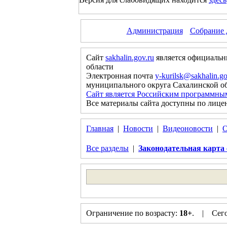
Администрация
Собрание 
Сайт
sakhalin.gov.ru
является официальн
области
Электронная почта
y-kurilsk@sakhalin.go
муниципального округа Сахалинской о
Сайт является Российским программны
Все материалы сайта доступны по лице
Главная
|
Новости
|
Видеоновости
|
О
Все разделы
|
Законодательная карта 
Ограничение по возрасту:
18+
. | Сего