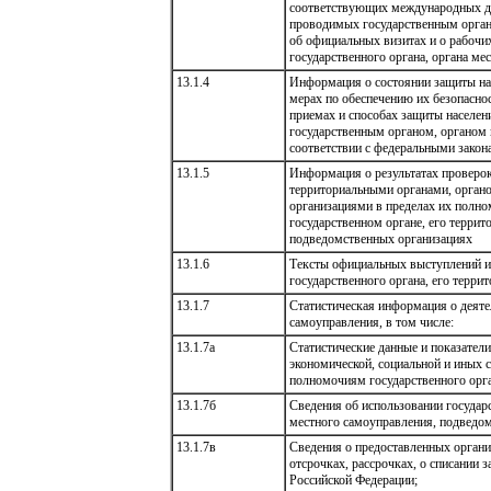
соответствующих международных до
проводимых государственным органо
об официальных визитах и о рабочи
государственного органа, органа ме
13.1.4
Информация о состоянии защиты на
мерах по обеспечению их безопасно
приемах и способах защиты населе
государственным органом, органом 
соответствии с федеральными закон
13.1.5
Информация о результатах проверок
территориальными органами, орган
организациями в пределах их полном
государственном органе, его террит
подведомственных организациях
13.1.6
Тексты официальных выступлений и 
государственного органа, его терри
13.1.7
Статистическая информация о деятел
самоуправления, в том числе:
13.1.7а
Статистические данные и показател
экономической, социальной и иных 
полномочиям государственного орга
13.1.7б
Сведения об использовании государ
местного самоуправления, подведо
13.1.7в
Сведения о предоставленных орган
отсрочках, рассрочках, о списании
Российской Федерации;