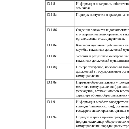
13.1.8
Информация о кадровом обеспечении
том числе:
13.1.8а
Порядок поступления граждан на г
13.1.8б
Сведения о вакантных должностях г
его территориальных органах, о в
органе местного самоуправления;
13.1.8в
Квалификационные требования к ка
службы, вакантных должностей мун
13.1.8г
Условия и результаты конкурсов на
вакантных должностей муниципальн
13.1.8д
Номера телефонов, по которым мож
должностей в государственном орган
самоуправления;
13.1.8е
Перечень образовательных учрежден
местного самоуправления (при нали
учреждений, а также номеров теле
характера об этих образовательных
13.1.9
Информация о работе государственн
граждан (физических лиц), организ
государственных органов, органов м
13.1.9а
Порядок и время приема граждан (ф
(юридических лиц), общественных о
самоуправления, порядок рассмотре