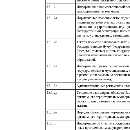
местного самоуправления (при нали
13.1.2
Информация о нормотворческой деят
самоуправления, в том числе:
13.1.2а
Нормативные правовые акты, издан
изданные органом местного самоупр
признании их утратившими силу, пр
государственной регистрации норма
случаях, установленных законодате
13.1.2б
Тексты проектов законодательных и
Государственную Думу Федеральног
(представительные) органы государс
проектов муниципальных правовых 
образований;
13.1.2в
Информация о размещении заказов н
государственных и муниципальных н
о размещении заказов на поставки т
и муниципальных нужд;
13.1.2г
Административные регламенты, ста
13.1.2д
Установленные формы обращений, з
органом, его территориальными орг
соответствии с законами и иными 
актами;
13.1.2е
Порядок обжалования нормативных 
органом, его территориальными орг
13.1.3
Информация об участии государстве
иных программах, международном с