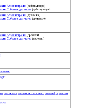
 акты Администрации
(действующие)
акты Собрания депутатов
(действующие)
 акты Администрации
(архивные)
акты Собрания депутатов
(архивные)
 акты Администрации
(проекты)
акты Собрания депутатов
(проекты)
ы
гламенты
ждан
нормативно-правовых актов и иных решений, принятых
раммы