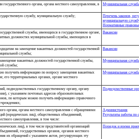
 государственного органа, органа местного самоуправления, в
Муниципальная служб
осударственную службу, муниципальную службу;
Перечень законов, рег
муниципальную служб
Нормативные правовые
осударственной службы, имеющихся в государственном органе,
Вакансии
акантных должностях муниципальной службы, имеющихся в
ндидатам на замещение вакантных должностей государственной
Вакансии
иципальной службы;
 замещение вакантных должностей государственной службы,
Муниципальная служб
ой службы;
но получить информацию по вопросу замещения вакантных
Муниципальная служб
е, его территориальных органах, органе местного
ий, подведомственных государственному органу, органу
Подведомственные орг
чии), с указанием почтовых адресов образовательных
фонов, по которым можно получить информацию справочного
 учреждениях;
ого органа, органа местного самоуправления с обращениями
Администрация
аций (юридических лиц), общественных объединений,
Результаты работы по
естного самоуправления, в том числе:
изических лиц), в том числе представителей организаций
Порядок и время прие
бъединений, государственных органов, органов местного
ния их обращений с указанием актов, регулирующих эту