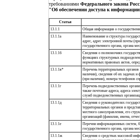
требованиями
Федерального закона Росс
"Об обеспечении доступа к информации
Статья
13.1.1
Общая информация о государственно
13.1.1а
Наименование и структура государс
адрес, адрес электронной почты (п
государственного органа, органа ме
13.1.1б
Сведения о полномочиях государстве
функциях структурных подразделени
нормативных правовых актов, опре
13.1.1в*
Перечень территориальных органов и
наличии), сведения об их задачах и
(при наличии), номера телефонов с
13.1.1г
Перечень подведомственных организа
также почтовые адреса, адреса элек
служб подведомственных организац
13.1.1д
Сведения о руководителях государст
территориальных органов и представ
местного самоуправления, его стру
организаций (фамилии, имена, отчест
13.1.1е
Перечни информационных систем, ба
государственного органа, органа м
13.1.1ж
Сведения о средствах массовой ин