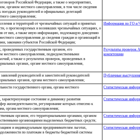
говоров Российской Федерации, а также о мероприятиях,
м, органом местного самоуправления, в том числе сведения
х поездках руководителей и официальных делегаций
стного самоуправления;
селения и территорий от чрезвычайных ситуаций и принятых
Информация по ГО и 
сти, о прогнозируемых и возникших чрезвычайных ситуациях, о
ния от них, а также иную информацию, подлежащую доведению
местного самоуправления до сведения граждан и организаций в
ами, законами субъектов Российской Федерации;
, проведенных государственным органом, его
Результаты проверок 
ом местного самоуправления, подведомственными
компетенции
очий, а также о результатах проверок, проведенных в
ориальных органах, органе местного самоуправления,
заявлений руководителей и заместителей руководителей
Публичные выступлени
ториальных органов, органа местного самоуправления;
ьности государственного органа, органа местного
Статистическая инфор
и, характеризующие состояние и динамику развития
Статистическая инфор
сфер жизнедеятельности, регулирование которых отнесено к
на, органа местного самоуправления;
ственным органом, его территориальными органами, органом
Статистическая инфор
мственными организациями выделяемых бюджетных средств;
изациям и индивидуальным предпринимателям льготах,
Статистическая инфор
 задолженности по платежам в бюджеты бюджетной системы