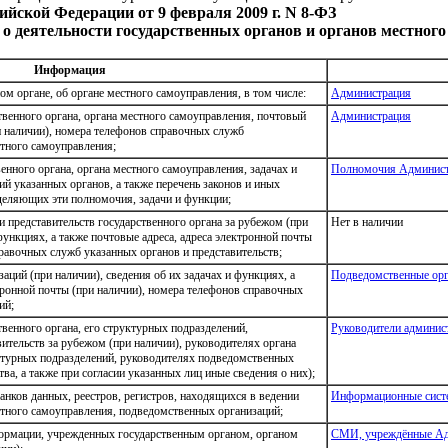
ийской Федерации от 9 февраля 2009 г. N 8-ФЗ
 о деятельности государственных органов и органов местног
Информация
м органе, об органе местного самоуправления, в том числе:
Администрация
твенного органа, органа местного самоуправления, почтовый
Администрация
ри наличии), номера телефонов справочных служб
стного самоуправления;
нного органа, органа местного самоуправления, задачах и
Полномочия Админис
й указанных органов, а также перечень законов и иных
деляющих эти полномочия, задачи и функции;
 представительств государственного органа за рубежом (при
Нет в наличии
 функциях, а также почтовые адреса, адреса электронной почты
правочных служб указанных органов и представительств;
ций (при наличии), сведения об их задачах и функциях, а
Подведомственные орг
тронной почты (при наличии), номера телефонов справочных
ий;
венного органа, его структурных подразделений,
Руководители админис
ительств за рубежом (при наличии), руководителях органа
ктурных подразделений, руководителях подведомственных
ва, а также при согласии указанных лиц иные сведения о них);
нков данных, реестров, регистров, находящихся в ведении
Информационные систе
естного самоуправления, подведомственных организаций;
формации, учрежденных государственным органом, органом
СМИ, учреждённые Ад