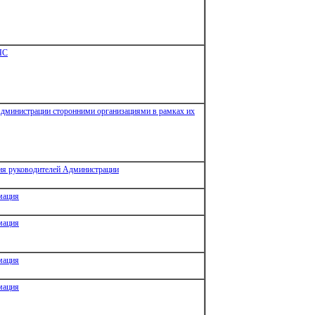
ЧС
Администрации сторонними организациями в рамках их
я руководителей Администрации
мация
мация
мация
мация