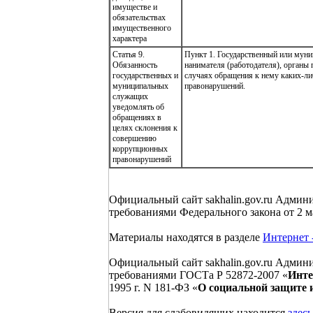
имуществе и
обязательствах
имущественного
характера
Статья 9.
Пункт 1. Государственный или мун
Обязанность
нанимателя (работодателя), органы
государственных и
случаях обращения к нему каких-ли
муниципальных
правонарушений.
служащих
уведомлять об
обращениях в
целях склонения к
совершению
коррупционных
правонарушений
Официальный сайт sakhalin.gov.ru Админ
требованиями Федерального закона от 2 ма
Материалы находятся в разделе
Интернет 
Официальный сайт sakhalin.gov.ru Админ
требованиями ГОСТа Р 52872-2007 «
Инте
1995 г. N 181-ФЗ «
О социальной защите 
Версия для слабовидящих находится
здесь