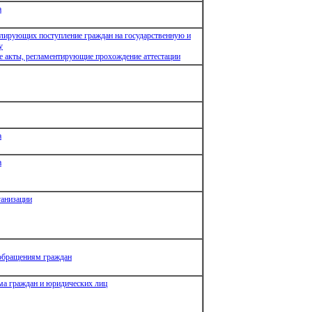
а
улирующих поступление граждан на государственную и
у
 акты, регламентирующие прохождение аттестации
а
а
анизации
 обращениям граждан
ма граждан и юридических лиц