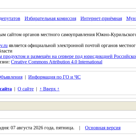
депутатов
Избирательная комиссия
Интернет-приёмная
Муни
ым сайтом органов местного самоуправления Южно-Курильског
v.ru
является официальной электронной почтой органов местно
бласти
м продуктом и размещён на сервере под юрисдикцией Российск
нзии:
Creative Commons Attribution 4.0 International
бъявления
|
Информация по ГО и ЧС
сайта
|
О сайте
|
↑ Вверх ↑
дня: 07 августа 2026 года, пятница. |
Основная версия