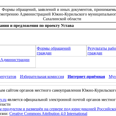
Формы обращений, заявлений и иных документов, принимаем
смотрению Администрацией Южно-Курильского муниципальног
Сахалинской области
ания и предложения по проекту Устава
Формы обращений
Результаты раб
граждан
граждан
х Администрации
депутатов
Избирательная комиссия
Интернет-приёмная
Мун
ым сайтом органов местного самоуправления Южно-Курильског
v.ru
является официальной электронной почтой органов местно
бласти
м продуктом и размещён на сервере под юрисдикцией Российск
нзии:
Creative Commons Attribution 4.0 International