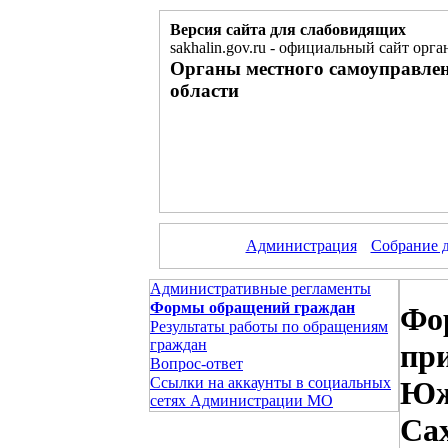
Версия сайта для слабовидящих
sakhalin.gov.ru
-
официальный сайт орган
Органы местного самоуправле
области
Администрация
Собрание 
Административные регламенты
Формы обращений граждан
Фо
Результаты работы по обращениям
граждан
пр
Вопрос-ответ
Ссылки на аккаунты в социальных
Юж
сетях Администрации МО
Са