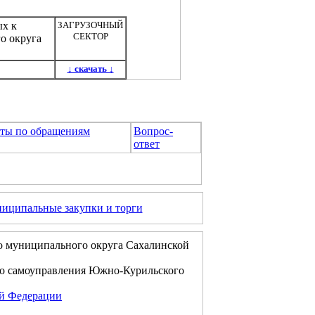
ых к
ЗАГРУЗОЧНЫЙ
СЕКТОР
о округа
↓ скачать ↓
оты по обращениям
Вопрос-
ответ
иципальные закупки и торги
о муниципального округа Сахалинской
го самоуправления Южно-Курильского
ой Федерации