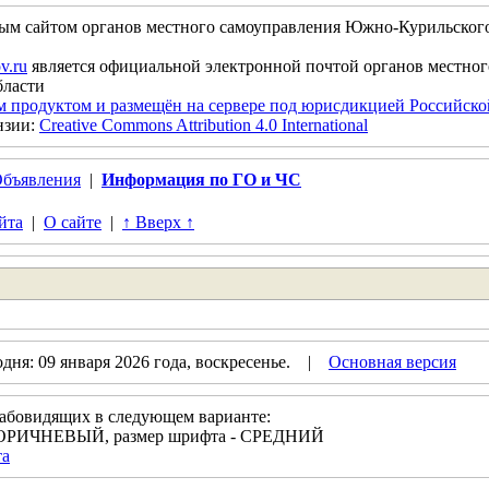
ым сайтом органов местного самоуправления Южно-Курильског
v.ru
является официальной электронной почтой органов местно
бласти
м продуктом и размещён на сервере под юрисдикцией Российск
нзии:
Creative Commons Attribution 4.0 International
бъявления
|
Информация по ГО и ЧС
йта
|
О сайте
|
↑ Вверх ↑
дня: 09 января 2026 года, воскресенье. |
Основная версия
лабовидящих в следующем варианте:
- КОРИЧНЕВЫЙ, размер шрифта - СРЕДНИЙ
та