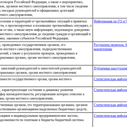
говоров Российской Федерации, а также о мероприятиях,
м, органом местного самоуправления, в том числе сведения
х поездках руководителей и официальных делегаций
стного самоуправления;
селения и территорий от чрезвычайных ситуаций и принятых
Информация по ГО и 
сти, о прогнозируемых и возникших чрезвычайных ситуациях, о
ния от них, а также иную информацию, подлежащую доведению
местного самоуправления до сведения граждан и организаций в
ами, законами субъектов Российской Федерации;
, проведенных государственным органом, его
Результаты проверок 
ом местного самоуправления, подведомственными
компетенции
очий, а также о результатах проверок, проведенных в
ориальных органах, органе местного самоуправления,
заявлений руководителей и заместителей руководителей
Публичные выступлени
ториальных органов, органа местного самоуправления;
ьности государственного органа, органа местного
Статистическая инфор
и, характеризующие состояние и динамику развития
Статистическая инфор
сфер жизнедеятельности, регулирование которых отнесено к
на, органа местного самоуправления;
ственным органом, его территориальными органами, органом
Статистическая инфор
мственными организациями выделяемых бюджетных средств;
изациям и индивидуальным предпринимателям льготах,
Статистическая инфор
 задолженности по платежам в бюджеты бюджетной системы