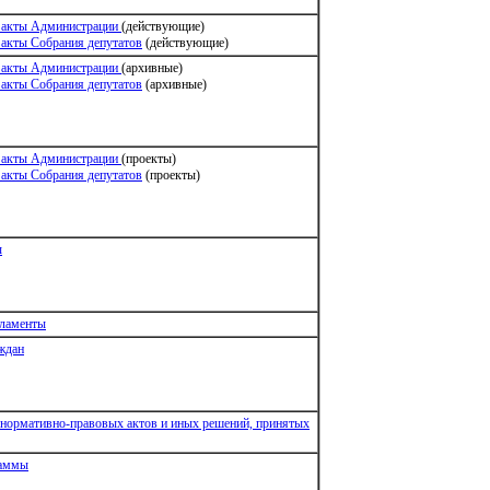
 акты Администрации
(действующие)
акты Собрания депутатов
(действующие)
 акты Администрации
(архивные)
акты Собрания депутатов
(архивные)
 акты Администрации
(проекты)
акты Собрания депутатов
(проекты)
ы
гламенты
ждан
нормативно-правовых актов и иных решений, принятых
раммы