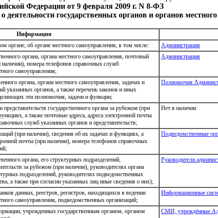
ийской Федерации от 9 февраля 2009 г. N 8-ФЗ
 о деятельности государственных органов и органов местног
Информация
м органе, об органе местного самоуправления, в том числе:
Администрация
твенного органа, органа местного самоуправления, почтовый
Администрация
ри наличии), номера телефонов справочных служб
стного самоуправления;
нного органа, органа местного самоуправления, задачах и
Полномочия Админис
й указанных органов, а также перечень законов и иных
деляющих эти полномочия, задачи и функции;
 представительств государственного органа за рубежом (при
Нет в наличии
 функциях, а также почтовые адреса, адреса электронной почты
правочных служб указанных органов и представительств;
ций (при наличии), сведения об их задачах и функциях, а
Подведомственные орг
тронной почты (при наличии), номера телефонов справочных
ий;
венного органа, его структурных подразделений,
Руководители админис
ительств за рубежом (при наличии), руководителях органа
ктурных подразделений, руководителях подведомственных
ва, а также при согласии указанных лиц иные сведения о них);
нков данных, реестров, регистров, находящихся в ведении
Информационные систе
естного самоуправления, подведомственных организаций;
формации, учрежденных государственным органом, органом
СМИ, учреждённые Ад