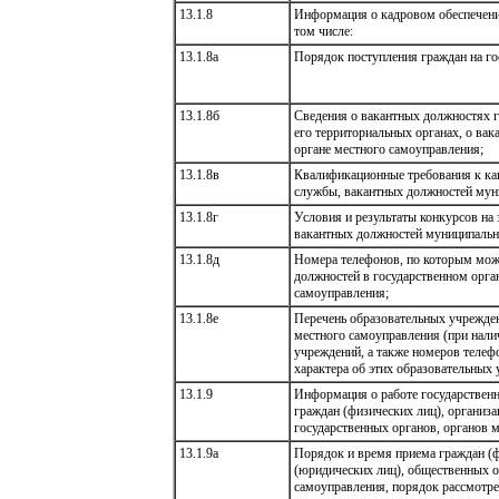
13.1.8
Информация о кадровом обеспечении
том числе:
13.1.8а
Порядок поступления граждан на г
13.1.8б
Сведения о вакантных должностях г
его территориальных органах, о в
органе местного самоуправления;
13.1.8в
Квалификационные требования к ка
службы, вакантных должностей мун
13.1.8г
Условия и результаты конкурсов на
вакантных должностей муниципальн
13.1.8д
Номера телефонов, по которым мож
должностей в государственном орган
самоуправления;
13.1.8е
Перечень образовательных учрежден
местного самоуправления (при нали
учреждений, а также номеров теле
характера об этих образовательных
13.1.9
Информация о работе государственн
граждан (физических лиц), организ
государственных органов, органов м
13.1.9а
Порядок и время приема граждан (ф
(юридических лиц), общественных о
самоуправления, порядок рассмотре