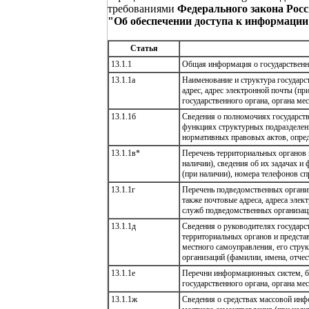
требованиями
Федерального закона Росс
"Об обеспечении доступа к информации
Статья
13.1.1
Общая информация о государственно
13.1.1а
Наименование и структура государс
адрес, адрес электронной почты (п
государственного органа, органа ме
13.1.1б
Сведения о полномочиях государстве
функциях структурных подразделени
нормативных правовых актов, опре
13.1.1в*
Перечень территориальных органов и
наличии), сведения об их задачах и
(при наличии), номера телефонов с
13.1.1г
Перечень подведомственных организа
также почтовые адреса, адреса элек
служб подведомственных организац
13.1.1д
Сведения о руководителях государст
территориальных органов и представ
местного самоуправления, его стру
организаций (фамилии, имена, отчест
13.1.1е
Перечни информационных систем, ба
государственного органа, органа м
13.1.1ж
Сведения о средствах массовой ин