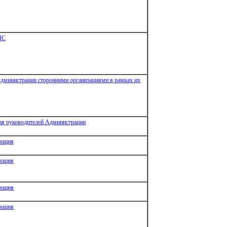
ЧС
Администрации сторонними организациями в рамках их
я руководителей Администрации
мация
мация
мация
мация