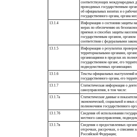
соответствующих международных до
проводимых государственным органо
об официальных визитах и о рабочи
государственного органа, органа ме
13.1.4
Информация о состоянии защиты на
мерах по обеспечению их безопасно
приемах и способах защиты населе
государственным органом, органом 
соответствии с федеральными закон
13.1.5
Информация о результатах проверок
территориальными органами, орган
организациями в пределах их полном
государственном органе, его террит
подведомственных организациях
13.1.6
Тексты официальных выступлений и 
государственного органа, его терри
13.1.7
Статистическая информация о деятел
самоуправления, в том числе:
13.1.7а
Статистические данные и показател
экономической, социальной и иных 
полномочиям государственного орга
13.1.7б
Сведения об использовании государ
местного самоуправления, подведо
13.1.7в
Сведения о предоставленных орган
отсрочках, рассрочках, о списании
Российской Федерации;