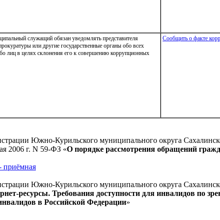
иципальный служащий обязан уведомлять представителя
Сообщить о факте кор
 прокуратуры или другие государственные органы обо всех
бо лиц в целях склонения его к совершению коррупционных
истрации Южно-Курильского муниципального округа Сахалинско
я 2006 г. N 59-ФЗ «
О порядке рассмотрения обращений граж
- приёмная
истрации Южно-Курильского муниципального округа Сахалинско
рнет-ресурсы. Требования доступности для инвалидов по зр
инвалидов в Российской Федерации
»