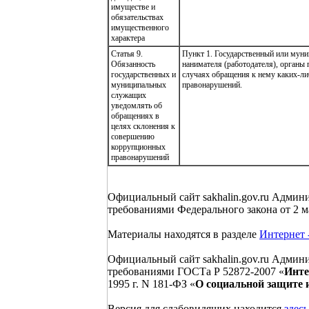
имуществе и
обязательствах
имущественного
характера
Статья 9.
Пункт 1. Государственный или мун
Обязанность
нанимателя (работодателя), органы
государственных и
случаях обращения к нему каких-ли
муниципальных
правонарушений.
служащих
уведомлять об
обращениях в
целях склонения к
совершению
коррупционных
правонарушений
Официальный сайт sakhalin.gov.ru Админ
требованиями Федерального закона от 2 ма
Материалы находятся в разделе
Интернет 
Официальный сайт sakhalin.gov.ru Админ
требованиями ГОСТа Р 52872-2007 «
Инте
1995 г. N 181-ФЗ «
О социальной защите 
Версия для слабовидящих находится
здесь