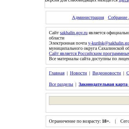
Администрация
Собрание 
Сайт
sakhalin.gov.ru
является официальн
области
Электронная почта
y-kurilsk@sakhalin.go
муниципального округа Сахалинской о
Сайт является Российским программны
Все материалы сайта доступны по лице
Главная
|
Новости
|
Видеоновости
|
О
Все разделы
|
Законодательная карта 
Ограничение по возрасту:
18+
. | Сегод