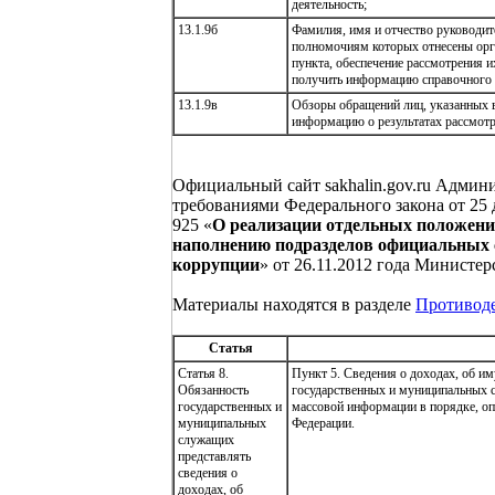
деятельность;
13.1.9б
Фамилия, имя и отчество руководит
полномочиям которых отнесены орга
пункта, обеспечение рассмотрения 
получить информацию справочного 
13.1.9в
Обзоры обращений лиц, указанных в
информацию о результатах рассмотр
Официальный сайт sakhalin.gov.ru Админ
требованиями Федерального закона от 25 д
925 «
О реализации отдельных положени
наполнению подразделов официальных 
коррупции
» от 26.11.2012 года Министе
Материалы находятся в разделе
Противод
Статья
Статья 8.
Пункт 5. Сведения о доходах, об и
Обязанность
государственных и муниципальных 
государственных и
массовой информации в порядке, о
муниципальных
Федерации.
служащих
представлять
сведения о
доходах, об