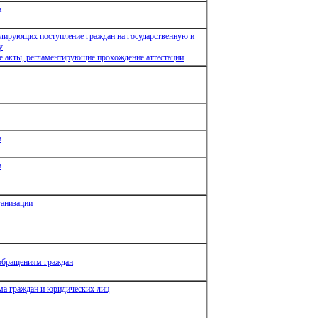
а
улирующих поступление граждан на государственную и
у
 акты, регламентирующие прохождение аттестации
а
а
анизации
 обращениям граждан
ма граждан и юридических лиц