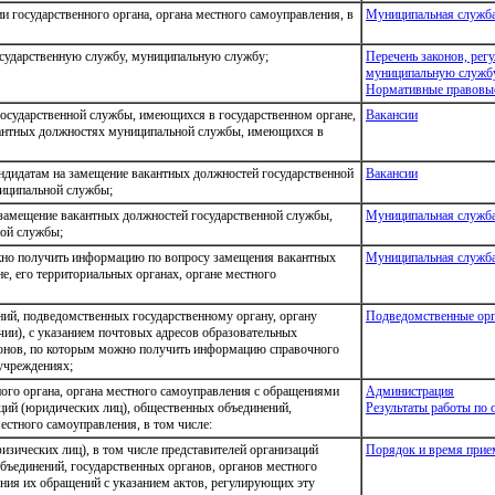
 государственного органа, органа местного самоуправления, в
Муниципальная служб
осударственную службу, муниципальную службу;
Перечень законов, рег
муниципальную служб
Нормативные правовые
осударственной службы, имеющихся в государственном органе,
Вакансии
акантных должностях муниципальной службы, имеющихся в
ндидатам на замещение вакантных должностей государственной
Вакансии
иципальной службы;
 замещение вакантных должностей государственной службы,
Муниципальная служб
ой службы;
но получить информацию по вопросу замещения вакантных
Муниципальная служб
е, его территориальных органах, органе местного
ий, подведомственных государственному органу, органу
Подведомственные орг
чии), с указанием почтовых адресов образовательных
фонов, по которым можно получить информацию справочного
 учреждениях;
ого органа, органа местного самоуправления с обращениями
Администрация
аций (юридических лиц), общественных объединений,
Результаты работы по
естного самоуправления, в том числе:
изических лиц), в том числе представителей организаций
Порядок и время прие
бъединений, государственных органов, органов местного
ния их обращений с указанием актов, регулирующих эту