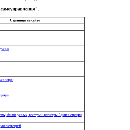
о самоуправления"
.
Страница на сайте
трации
анизации
трации
мы, банки данных, реестры и регистры Администрации
министрацией