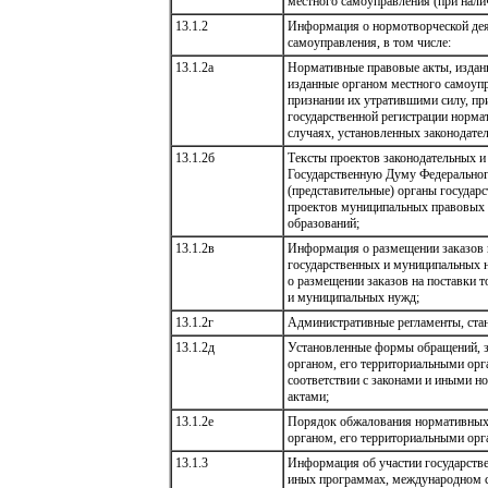
местного самоуправления (при нали
13.1.2
Информация о нормотворческой деят
самоуправления, в том числе:
13.1.2а
Нормативные правовые акты, издан
изданные органом местного самоупр
признании их утратившими силу, пр
государственной регистрации норма
случаях, установленных законодате
13.1.2б
Тексты проектов законодательных и
Государственную Думу Федеральног
(представительные) органы государс
проектов муниципальных правовых 
образований;
13.1.2в
Информация о размещении заказов н
государственных и муниципальных н
о размещении заказов на поставки т
и муниципальных нужд;
13.1.2г
Административные регламенты, ста
13.1.2д
Установленные формы обращений, з
органом, его территориальными орг
соответствии с законами и иными 
актами;
13.1.2е
Порядок обжалования нормативных 
органом, его территориальными орг
13.1.3
Информация об участии государстве
иных программах, международном с