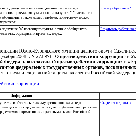
еля подразделения или иного должностного лица, к
К кому обратиться?
низация приема лиц, указанных в подпункте "а" настоящего
их обращений, а также номер телефона, по которому можно
характера;
 подпункте "а" настоящего пункта, а также обобщенную
Результаты работы по
ения этих обращений и принятых мерах.
истрации Южно-Курильского муниципального округа Сахалинско
екабря 2008 г. N 273-ФЗ «
О противодействии коррупции
» и У
й Федерального закона О противодействии коррупции
» и «
Ед
сайтов федеральных государственных органов, посвященных
рства труда и социальной защиты населения Российской Федерац
ействие коррупции
Информация
муществе и обязательствах имущественного характера
Сведения о доходах
служащих могут предоставляться для опубликования средствам
пределяемом нормативными правовыми актами Российской