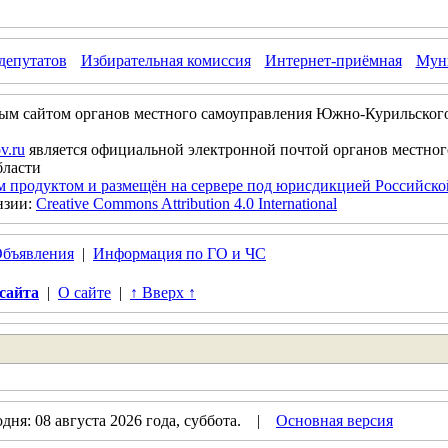
депутатов
Избирательная комиссия
Интернет-приёмная
Муни
ым сайтом органов местного самоуправления Южно-Курильског
v.ru
является официальной электронной почтой органов местно
бласти
м продуктом и размещён на сервере под юрисдикцией Российск
нзии:
Creative Commons Attribution 4.0 International
бъявления
|
Информация по ГО и ЧС
сайта
|
О сайте
|
↑ Вверх ↑
ня: 08 августа 2026 года, суббота. |
Основная версия