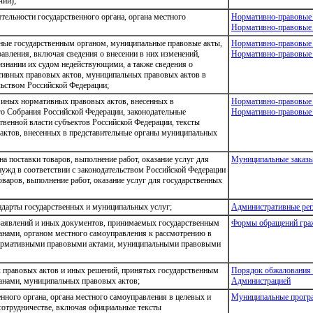
чии);
ельности государственного органа, органа местного
Нормативно-правовые
Нормативно-правовые 
ные государственным органом, муниципальные правовые акты,
Нормативно-правовые
авления, включая сведения о внесении в них изменений,
Нормативно-правовые 
изнании их судом недействующими, а также сведения о
тивных правовых актов, муниципальных правовых актов в
льством Российской Федерации;
 иных нормативных правовых актов, внесенных в
Нормативно-правовые
о Собрания Российской Федерации, законодательные
Нормативно-правовые 
твенной власти субъектов Российской Федерации, тексты
актов, внесенных в представительные органы муниципальных
а поставки товаров, выполнение работ, оказание услуг для
Муниципальные заказ
ужд в соответствии с законодательством Российской Федерации
оваров, выполнение работ, оказание услуг для государственных
ндарты государственных и муниципальных услуг;
Административные ре
аявлений и иных документов, принимаемых государственным
Формы обращений гра
анами, органом местного самоуправления к рассмотрению в
нормативными правовыми актами, муниципальными правовыми
правовых актов и иных решений, принятых государственным
Порядок обжалования 
анами, муниципальных правовых актов;
Администрацией
нного органа, органа местного самоуправления в целевых и
Муниципальные прог
отрудничестве, включая официальные тексты