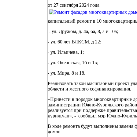
от 27 сентября 2024 года
капитальный ремонт в 10 многоквартирн
- ул. Дружбы, д. 4а, 6а, 8, а и 10а;
- ул. 60 лет ВЛКСМ, д 22;
- ул. Ильичева, 1;
- ул. Океанская, 1б и 1в;
- ул. Мира, 8 и 18.
Реализовать такой масштабный проект уд
области и местного софинансирования.
«Привести в порядок многоквартирные до
администрации Южно-Курильского района
реализуется при поддержке правительств
курильчан», - сообщил мэр Южно-Курильс
В ходе ремонта будут выполнены замена ф
домов.