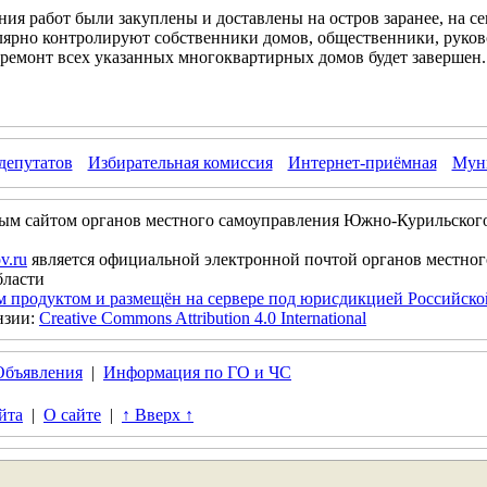
ия работ были закуплены и доставлены на остров заранее, на с
улярно контролируют собственники домов, общественники, руко
 ремонт всех указанных многоквартирных домов будет завершен.
депутатов
Избирательная комиссия
Интернет-приёмная
Муни
ым сайтом органов местного самоуправления Южно-Курильског
v.ru
является официальной электронной почтой органов местно
бласти
м продуктом и размещён на сервере под юрисдикцией Российск
нзии:
Creative Commons Attribution 4.0 International
Объявления
|
Информация по ГО и ЧС
йта
|
О сайте
|
↑ Вверх ↑