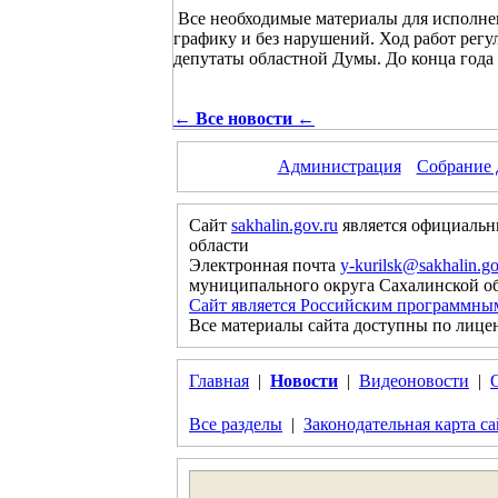
Все необходимые материалы для исполнен
графику и без нарушений. Ход работ рег
депутаты областной Думы. До конца года
← Все новости ←
Администрация
Собрание 
Сайт
sakhalin.gov.ru
является официальн
области
Электронная почта
y-kurilsk@sakhalin.go
муниципального округа Сахалинской о
Сайт является Российским программны
Все материалы сайта доступны по лице
Главная
|
Новости
|
Видеоновости
|
Все разделы
|
Законодательная карта са