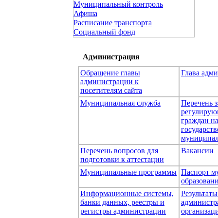
Муниципальный контроль
Афиша
Расписание транспорта
Социальный фонд
Администрация
Обращение главы
Глава адм
администрации к
посетителям сайта
Муниципальная служба
Перечень з
регулирую
граждан н
государст
муниципал
Перечень вопросов для
Вакансии
подготовки к аттестации
Муниципальные программы
Паспорт м
образован
Информационные системы,
Результаты
банки данных, реестры и
администр
регистры администрации
организаци