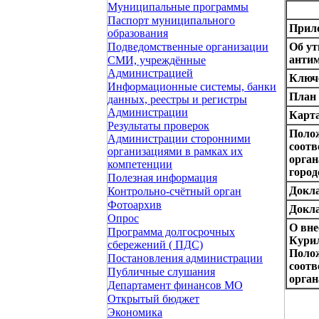
Муниципальные программы
Паспорт муниципального
Прило
образования
Об ут
Подведомственные организации
антим
СМИ, учреждённые
Администрацией
Ключ
Информационные системы, банки
План 
данных, реестры и регистры
Администрации
Карта
Результаты проверок
Полож
Администрации сторонними
соотв
организациями в рамках их
орган
компетенции
город
Полезная информация
Докла
Контрольно-счётный орган
Фотоархив
Докла
Опрос
О вне
Программа долгосрочных
Курил
сбережений ( ПДС)
Полож
Постановления администрации
соотв
Публичные слушания
орган
Департамент финансов МО
Открытый бюджет
Экономика