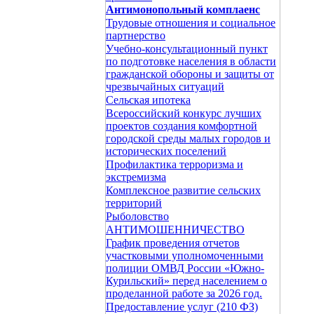
Антимонопольный комплаенс
Трудовые отношения и социальное
партнерство
Учебно-консультационный пункт
по подготовке населения в области
гражданской обороны и защиты от
чрезвычайных ситуаций
Сельская ипотека
Всероссийский конкурс лучших
проектов создания комфортной
городской среды малых городов и
исторических поселений
Профилактика терроризма и
экстремизма
Комплексное развитие сельских
территорий
Рыболовство
АНТИМОШЕННИЧЕСТВО
График проведения отчетов
участковыми уполномоченными
полиции ОМВД России «Южно-
Курильский» перед населением о
проделанной работе за 2026 год.
Предоставление услуг (210 ФЗ)