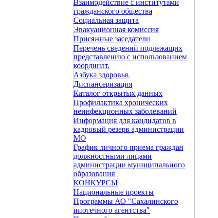
Взаимодействие с институтами
гражданского общества
Социальная защита
Эвакуационная комиссия
Присяжные заседатели
Перечень сведений подлежащих
представлению с использованием
координат.
Азбука здоровья.
Диспансеризация
Каталог открытых данных
Профилактика хронических
неинфекционных заболеваний
Информация для кандидатов в
кадровый резерв администрации
МО
График личного приема граждан
должностными лицами
администрации муниципального
образования
КОНКУРСЫ
Национальные проекты
Программы АО "Сахалинского
ипотечного агентства"