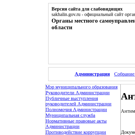
Версия сайта для слабовидящих
sakhalin.gov.ru
-
официальный сайт орга
Органы местного самоуправле
области
Администрация
Собрание
Мэр муниципального образования
Руководители Администрации
Ан
Публичные выступления
руководителей Администрации
Полномочия Администрации
Антим
Муниципальная служба
Нормативные правовые акты
Администрации
Докум
Противодействие коррупции