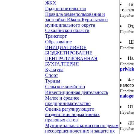
ЖКХ
Тип
Градостроительство
телек
Правила землепользования и
Перейти
застройки Южно-Курильского
муниципального округа
Отд
Сахалинской области
Перейти
Транспорт
Образование
Шес
ИНИЦИАТИВНОЕ
Перейти
БЮДЖЕТИРОВАНИЕ
Нал
ЦЕНТРАЛИЗОВАННАЯ
БУХГАЛТЕРИЯ
Перейти
privle
Культура
Спорт
Фед
Туризм
налог
Сельское хозяйство
Перейти
Инвестиционная деятельность
nalogo
Малое и среднее
предпринимательство
ОТ
Оценка регулирующего
Перейти
воздействия нормативных
правовых актов
ДЕ
Муниципальная комиссия по делам
Перейти
несовершеннолетних и защите их