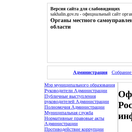
Версия сайта для слабовидящих
sakhalin.gov.ru
-
официальный сайт орга
Органы местного самоуправле
области
Администрация
Собрание
Мэр муниципального образования
Руководители Администрации
Оф
Публичные выступления
руководителей Администрации
Ро
Полномочия Администрации
Муниципальная служба
ин
Нормативные правовые акты
Администрации
Противодействие коррупции