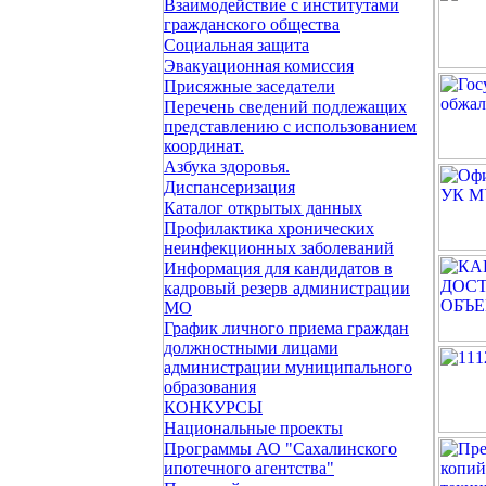
Взаимодействие с институтами
гражданского общества
Социальная защита
Эвакуационная комиссия
Присяжные заседатели
Перечень сведений подлежащих
представлению с использованием
координат.
Азбука здоровья.
Диспансеризация
Каталог открытых данных
Профилактика хронических
неинфекционных заболеваний
Информация для кандидатов в
кадровый резерв администрации
МО
График личного приема граждан
должностными лицами
администрации муниципального
образования
КОНКУРСЫ
Национальные проекты
Программы АО "Сахалинского
ипотечного агентства"