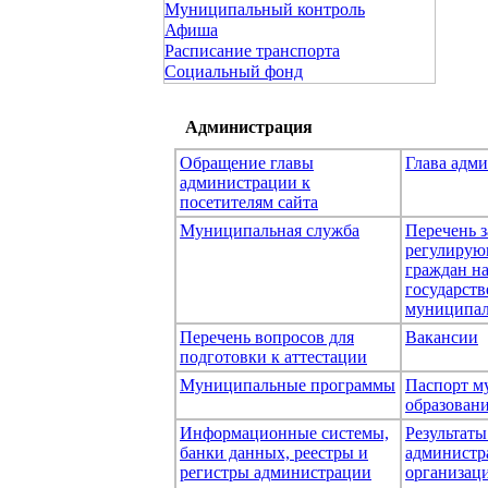
Муниципальный контроль
Афиша
Расписание транспорта
Социальный фонд
Администрация
Обращение главы
Глава адм
администрации к
посетителям сайта
Муниципальная служба
Перечень з
регулирую
граждан н
государст
муниципал
Перечень вопросов для
Вакансии
подготовки к аттестации
Муниципальные программы
Паспорт м
образован
Информационные системы,
Результаты
банки данных, реестры и
администр
регистры администрации
организаци