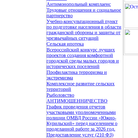
Антимонопольный комплаенс
Трудовые отношения и социальное
партнерство
Учебно-консультационный пункт
по подготовке населения в области
гражданской обороны и защиты от
чрезвычайных ситуаций
Сельская ипотека
Всероссийский конкурс лучших
проектов создания комфортной
городской среды малых городов и
исторических поселений
Профилактика терроризма и
экстремизма
Комплексное развитие сельских
территорий
Рыболовство
АНТИМОШЕННИЧЕСТВО
График проведения отчетов
участковыми уполномоченными
полиции ОМВД России «Южно-
Курильский» перед населением о
проделанной работе за 2026 год.
Предоставление услуг (210 ФЗ)