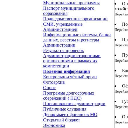
Муниципальные программы
Опр
Паспорт муниципального
хозяйс
образования
Перейти
Подведомственные организации
Пор
СМИ, учреждённые
Администрацией
Перейти
Информационные системы, банки
Пре
данных, реестры и регистры
Администрации
Перейти
Результаты проверок
Пра
Администрации сторонними
Перейти
организациями в рамках их
компетенции
Еди
Полезная информация
Перейти
Контрольно-счётный орган
Фотоархив
Офи
Опрос
Перейти
Программа долгосрочных
сбережений ( ПДС)
Губ
Постановления администрации
Перейти
Публичные слушания
Департамент финансов МО
Опр
Открытый бюджет
Перейти
Экономика