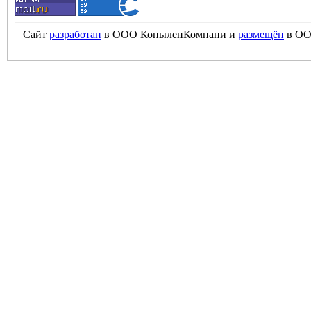
Сайт
разработан
в ООО КопыленКомпани и
размещён
в ОО