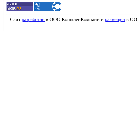
Сайт
разработан
в ООО КопыленКомпани и
размещён
в ОО