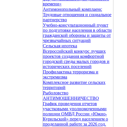
времени»
Антимонопольный комплаенс
Трудовые отношения и социальное
партнерство
Учебно-консультационный пункт
по подготовке населения в области
гражданской обороны и защиты от
чрезвычайных ситуаций
Сельская ипотека
Всероссийский конкурс лучших
проектов создания комфортной
городской среды малых городов и
исторических поселений
Профилактика терроризма и
экстремизма
Комплексное развитие сельских
территорий
Рыболовство
АНТИМОШЕННИЧЕСТВО
График проведения отчетов
участковыми уполномоченными
полиции ОМВД России «Южно-
Курильский» перед населением о
проделанной работе за 2026 год.