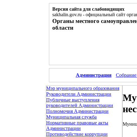
Версия сайта для слабовидящих
sakhalin.gov.ru
-
официальный сайт орга
Органы местного самоуправле
области
Администрация
Собрание
Мэр муниципального образования
Руководители Администрации
Му
Публичные выступления
руководителей Администрации
не
Полномочия Администрации
Муниципальная служба
Нормативные правовые акты
Муници
Администрации
Противодействие коррупции