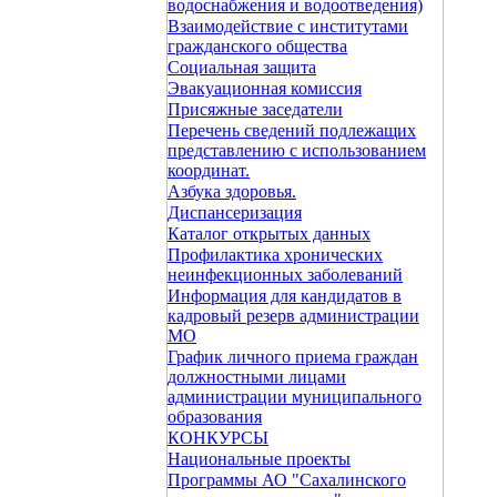
водоснабжения и водоотведения)
Взаимодействие с институтами
гражданского общества
Социальная защита
Эвакуационная комиссия
Присяжные заседатели
Перечень сведений подлежащих
представлению с использованием
координат.
Азбука здоровья.
Диспансеризация
Каталог открытых данных
Профилактика хронических
неинфекционных заболеваний
Информация для кандидатов в
кадровый резерв администрации
МО
График личного приема граждан
должностными лицами
администрации муниципального
образования
КОНКУРСЫ
Национальные проекты
Программы АО "Сахалинского