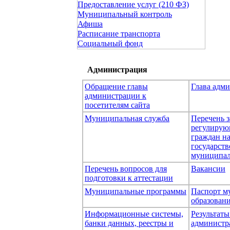
Предоставление услуг (210 ФЗ)
Муниципальный контроль
Афиша
Расписание транспорта
Социальный фонд
Администрация
Обращение главы
Глава адм
администрации к
посетителям сайта
Муниципальная служба
Перечень з
регулирую
граждан н
государст
муниципал
Перечень вопросов для
Вакансии
подготовки к аттестации
Муниципальные программы
Паспорт м
образован
Информационные системы,
Результаты
банки данных, реестры и
администр