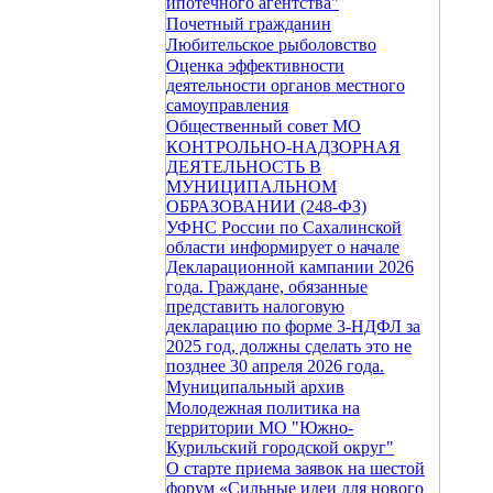
ипотечного агентства"
Почетный гражданин
Любительское рыболовство
Оценка эффективности
деятельности органов местного
самоуправления
Общественный совет МО
КОНТРОЛЬНО-НАДЗОРНАЯ
ДЕЯТЕЛЬНОСТЬ В
МУНИЦИПАЛЬНОМ
ОБРАЗОВАНИИ (248-ФЗ)
УФНС России по Сахалинской
области информирует о начале
Декларационной кампании 2026
года. Граждане, обязанные
представить налоговую
декларацию по форме 3-НДФЛ за
2025 год, должны сделать это не
позднее 30 апреля 2026 года.
Муниципальный архив
Молодежная политика на
территории МО "Южно-
Курильский городской округ"
О старте приема заявок на шестой
форум «Сильные идеи для нового