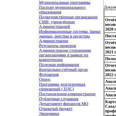
Муниципальные программы
Докум
Паспорт муниципального
образования
Подведомственные организации
Отчёт
СМИ, учреждённые
несов
Администрацией
2020 
Информационные системы, банки
Поста
данных, реестры и регистры
Администрации
Отчёт
Результаты проверок
несов
Администрации сторонними
2021 
организациями в рамках их
Поло
компетенции
Полезная информация
Отчет
Контрольно-счётный орган
несов
Фотоархив
2022 г
Опрос
Анали
Программа долгосрочных
Анали
сбережений ( ПДС)
Постановления администрации
Анали
Публичные слушания
Карта
Департамент финансов МО
Сахал
Открытый бюджет
профи
Экономика
профи