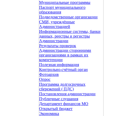
Муниципальные программы
Паспорт муниципального
образования
Подведомственные организации
СМИ, учреждённые
Администрацией
Информационные системы, банки
данных, реестры и регистры
Администрации
Результаты проверок
Администрации сторонними
организациями в рамках их
компетенции
Полезная информация
Контрольно-счётный орган
Фотоархив
Опрос
Программа долгосрочных
сбережений ( ПДС)
Постановления администрации
Публичные слушания
Департамент финансов МО
Открытый бюджет
Экономика