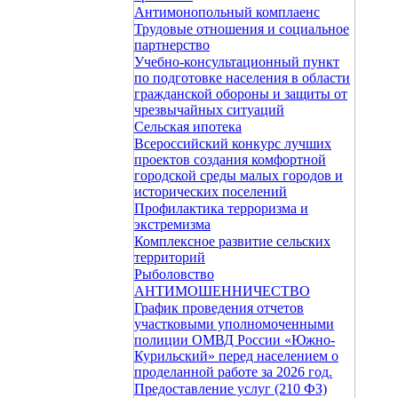
Антимонопольный комплаенс
Трудовые отношения и социальное
партнерство
Учебно-консультационный пункт
по подготовке населения в области
гражданской обороны и защиты от
чрезвычайных ситуаций
Сельская ипотека
Всероссийский конкурс лучших
проектов создания комфортной
городской среды малых городов и
исторических поселений
Профилактика терроризма и
экстремизма
Комплексное развитие сельских
территорий
Рыболовство
АНТИМОШЕННИЧЕСТВО
График проведения отчетов
участковыми уполномоченными
полиции ОМВД России «Южно-
Курильский» перед населением о
проделанной работе за 2026 год.
Предоставление услуг (210 ФЗ)