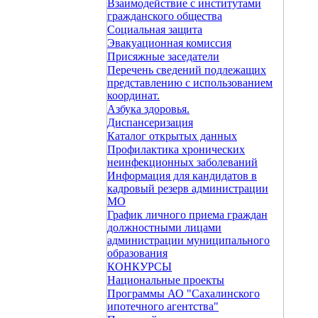
Взаимодействие с институтами
гражданского общества
Социальная защита
Эвакуационная комиссия
Присяжные заседатели
Перечень сведений подлежащих
представлению с использованием
координат.
Азбука здоровья.
Диспансеризация
Каталог открытых данных
Профилактика хронических
неинфекционных заболеваний
Информация для кандидатов в
кадровый резерв администрации
МО
График личного приема граждан
должностными лицами
администрации муниципального
образования
КОНКУРСЫ
Национальные проекты
Программы АО "Сахалинского
ипотечного агентства"