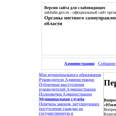
Версия сайта для слабовидящих
sakhalin.gov.ru
-
официальный сайт орга
Органы местного самоуправле
области
Администрация
Собрание
Мэр муниципального образования
Руководители Администрации
Пер
Публичные выступления
руководителей Администрации
Полномочия Администрации
Муниципальная служба
Вопро
Перечень законов, регулирующих
«Южно
поступление граждан на
Вопро
государственную и
Куриль