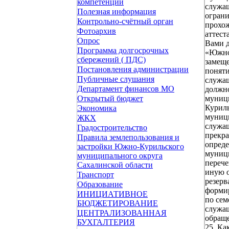
компетенции
служащ
Полезная информация
ограни
Контрольно-счётный орган
прохож
Фотоархив
аттест
Опрос
Вами 
Программа долгосрочных
«Южно-
сбережений ( ПДС)
замеще
Постановления администрации
поняти
Публичные слушания
служащ
Департамент финансов МО
должно
муниц
Открытый бюджет
Куриль
Экономика
муниц
ЖКХ
служащ
Градостроительство
прекра
Правила землепользования и
опреде
застройки Южно-Курильского
муници
муниципального округа
перече
Сахалинской области
иную о
Транспорт
резерв
Образование
формир
ИНИЦИАТИВНОЕ
по се
БЮДЖЕТИРОВАНИЕ
служащ
ЦЕНТРАЛИЗОВАННАЯ
обраще
БУХГАЛТЕРИЯ
25. Ка