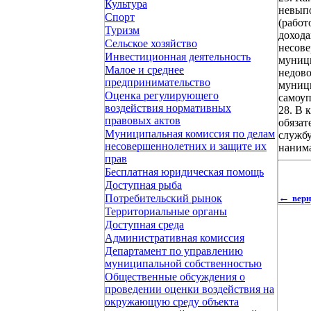
Культура
невып
Спорт
(работ
Туризм
дохода
Сельское хозяйство
несове
Инвестиционная деятельность
муниц
Малое и среднее
недово
предпринимательство
муници
Оценка регулирующего
самоуп
воздействия нормативных
28. В 
правовых актов
обязат
Муниципальная комиссия по делам
службу
несовершеннолетних и защите их
нанима
прав
Бесплатная юридическая помощь
Доступная рыба
←
Потребительский рынок
вер
Территориальные органы
Доступная среда
Административная комиссия
Департамент по управлению
муниципальной собственностью
Общественные обсуждения о
проведении оценки воздействия на
окружающую среду объекта