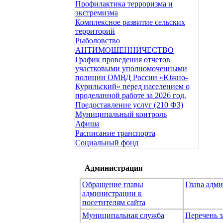
Профилактика терроризма и
экстремизма
Комплексное развитие сельских
территорий
Рыболовство
АНТИМОШЕННИЧЕСТВО
График проведения отчетов
участковыми уполномоченными
полиции ОМВД России «Южно-
Курильский» перед населением о
проделанной работе за 2026 год.
Предоставление услуг (210 ФЗ)
Муниципальный контроль
Афиша
Расписание транспорта
Социальный фонд
Администрация
Обращение главы
Глава адм
администрации к
посетителям сайта
Муниципальная служба
Перечень з