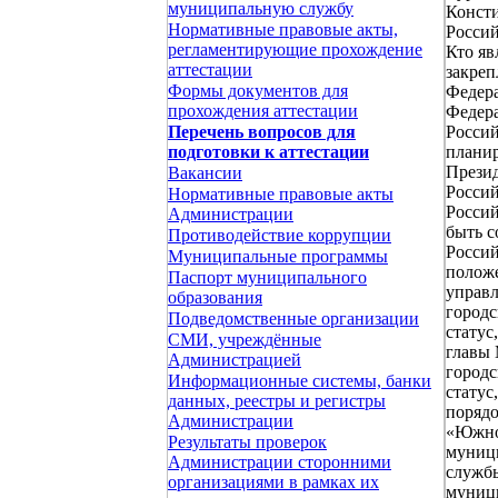
муниципальную службу
Консти
Нормативные правовые акты,
Россий
регламентирующие прохождение
Кто яв
аттестации
закреп
Формы документов для
Федера
прохождения аттестации
Федера
Россий
Перечень вопросов для
планир
подготовки к аттестации
Презид
Вакансии
Россий
Нормативные правовые акты
Россий
Администрации
быть с
Противодействие коррупции
Россий
Муниципальные программы
положе
Паспорт муниципального
управ
образования
городс
Подведомственные организации
статус
СМИ, учреждённые
главы
Администрацией
городс
Информационные системы, банки
статус
данных, реестры и регистры
порядо
Администрации
«Южно-
Результаты проверок
муниц
Администрации сторонними
службы
организациями в рамках их
муниц