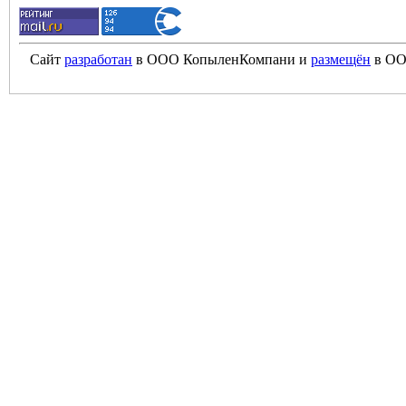
Сайт
разработан
в ООО КопыленКомпани и
размещён
в ОО