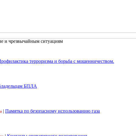
не и чрезвычайным ситуациям
рофилактика терроризма и борьба с мошенничеством.
Владельцам БПЛА
|
Памятка по безопасному использованию газа
а
|
Контакты оперативного реагирования