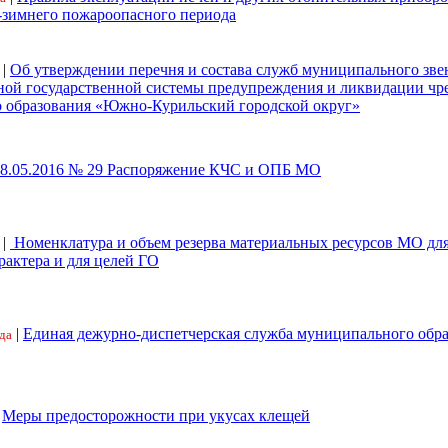
-зимнего пожароопасного периода
|
Об утверждении перечня и состава служб муниципального зве
ной государственной системы предупреждения и ликвидации ч
 образования «Южно-Курильский городской округ»
18.05.2016 № 29 Распоряжение КЧС и ОПБ МО
|
Номенклатура и объем резерва материальных ресурсов МО дл
рактера и для целей ГО
|
Единая дежурно-диспетчерская служба муниципального обр
да
|
Меры предосторожности при укусах клещей