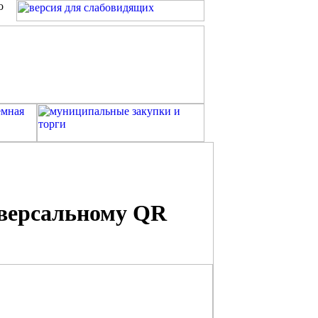
о
иверсальному QR