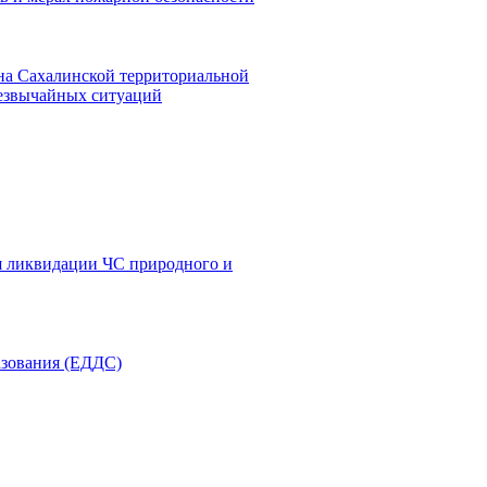
на Сахалинской территориальной
резвычайных ситуаций
я ликвидации ЧС природного и
азования (ЕДДС)