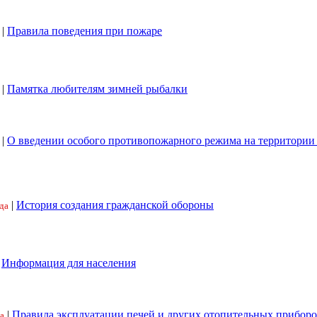
|
Правила поведения при пожаре
|
Памятка любителям зимней рыбалки
|
О введении особого противопожарного режима на территори
|
История создания гражданской обороны
да
|
Информация для населения
|
Правила эксплуатации печей и других отопительных приборо
а