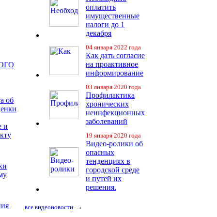
оплатить
имущественные
налоги до 1
декабря
04 января 2022 года
Как дать согласие
на проактивное
ОГО
информирование
03 января 2020 года
Профилактика
а об
хронических
ценки
неинфекционных
заболеваний
е и
екту
19 января 2020 года
Видео-ролики об
опасных
тенденциях в
ки
городской среде
му
и путей их
решения.
ния
→
все видеоновости