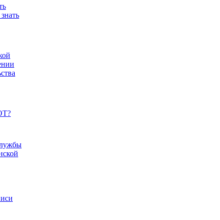
ть
 знать
кой
ении
ьства
ОТ?
службы
нской
писи