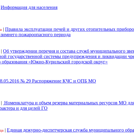
|
Информация для населения
|
Правила эксплуатации печей и других отопительных приборо
а
-зимнего пожароопасного периода
|
Об утверждении перечня и состава служб муниципального зве
ной государственной системы предупреждения и ликвидации ч
 образования «Южно-Курильский городской округ»
18.05.2016 № 29 Распоряжение КЧС и ОПБ МО
|
Номенклатура и объем резерва материальных ресурсов МО дл
рактера и для целей ГО
|
Единая дежурно-диспетчерская служба муниципального обр
да