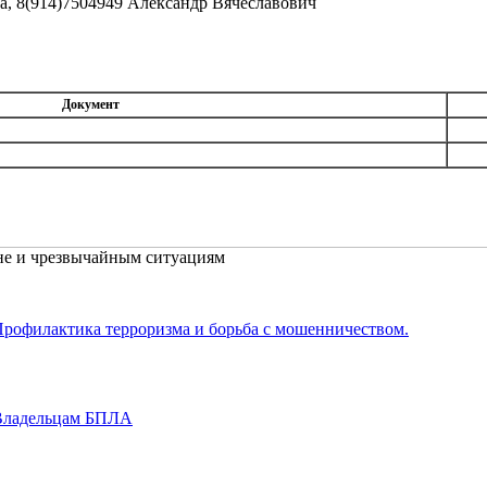
, 8(914)7504949 Александр Вячеславович
Документ
не и чрезвычайным ситуациям
рофилактика терроризма и борьба с мошенничеством.
Владельцам БПЛА