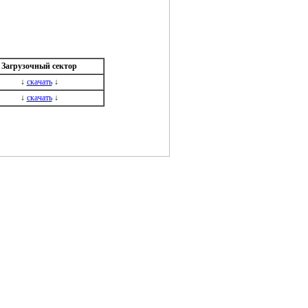
Загрузочный сектор
↓
скачать
↓
↓
скачать
↓