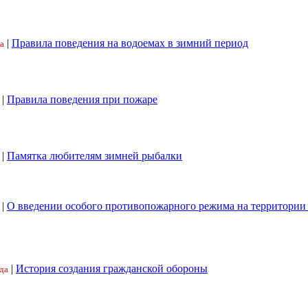
|
Правила поведения на водоемах в зимний период
а
|
Правила поведения при пожаре
|
Памятка любителям зимней рыбалки
|
О введении особого противопожарного режима на территори
|
История создания гражданской обороны
да