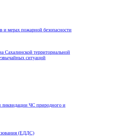
в и мерах пожарной безопасности
на Сахалинской территориальной
резвычайных ситуаций
я ликвидации ЧС природного и
азования (ЕДДС)