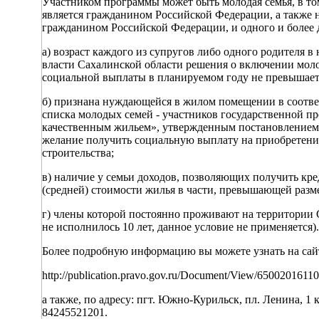
Участником программы может быть молодая семья, в том
является гражданином Российской Федерации, а также н
гражданином Российской Федерации, и одного и более 
а) возраст каждого из супругов либо одного родителя
власти Сахалинской области решения о включении моло
социальной выплаты в планируемом году не превышает 35
б) признана нуждающейся в жилом помещении в соотве
списка молодых семей - участников государственной п
качественным жильем», утвержденным постановлением 
желание получить социальную выплату на приобретен
строительства;
в) наличие у семьи доходов, позволяющих получить кре
(средней) стоимости жилья в части, превышающей разм
г) члены которой постоянно проживают на территории С
не исполнилось 10 лет, данное условие не применяется).
Более подробную информацию вы можете узнать на са
http://publication.pravo.gov.ru/Document/View/650020161
а также, по адресу: пгт. Южно-Курильск, пл. Ленина, 1 
84245521201.