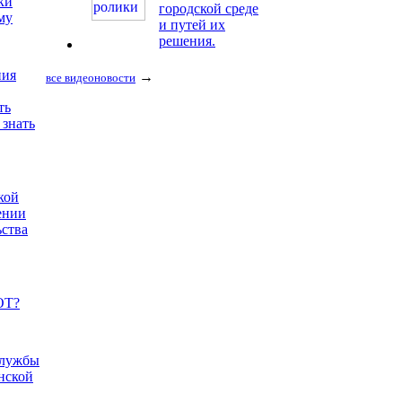
ки
городской среде
му
и путей их
решения.
ния
→
все видеоновости
ть
 знать
кой
ении
ьства
ОТ?
службы
нской