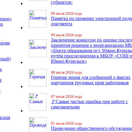
субъектов:
09 июля 2026 года
Памятка по проверке электронной под
линии»
документа
ки
09 июля 2026 года
Заключение комиссии по оценке после
лицам
принятия решения о реорганизации М
«Центр образования пгт. Южно-Куриль
путём присоединения к МБОУ «СОШ п
ений)
Южно-Курильск»
х
08 июля 2026 года
Горячая линия для сообщений о фактах
е
нарушения трудовых прав работников
з
07 июля 2026 года
🚩Самые частые ошибки при работе с
самозанятыми
асная
01 июля 2026 года
Проведение общественного обсуждени