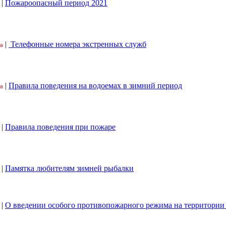
|
Пожароопасный период 2021
|
Телефонные номера экстренных служб
а
|
Правила поведения на водоемах в зимний период
а
|
Правила поведения при пожаре
|
Памятка любителям зимней рыбалки
|
О введении особого противопожарного режима на территори