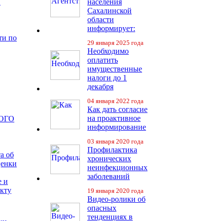
в
населения
Сахалинской
области
информирует:
ти по
29 января 2025 года
Необходимо
оплатить
имущественные
налоги до 1
декабря
04 января 2022 года
Как дать согласие
на проактивное
ОГО
информирование
03 января 2020 года
Профилактика
а об
хронических
ценки
неинфекционных
заболеваний
е и
екту
19 января 2020 года
Видео-ролики об
опасных
тенденциях в