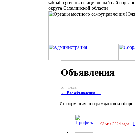
sakhalin.gov.ru
-
официальный сайт органо
округа Сахалинской области
Объявления
от
года
←
←
Все объявления
Информация по гражданской оборо
|
П
03 мая 2024 года