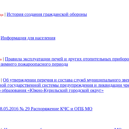
|
История создания гражданской обороны
да
|
Информация для населения
|
Правила эксплуатации печей и других отопительных приборо
а
-зимнего пожароопасного периода
|
Об утверждении перечня и состава служб муниципального зве
ной государственной системы предупреждения и ликвидации ч
 образования «Южно-Курильский городской округ»
18.05.2016 № 29 Распоряжение КЧС и ОПБ МО