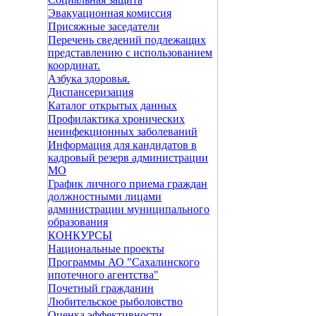
Эвакуационная комиссия
Присяжные заседатели
Перечень сведений подлежащих
представлению с использованием
координат.
Азбука здоровья.
Диспансеризация
Каталог открытых данных
Профилактика хронических
неинфекционных заболеваний
Информация для кандидатов в
кадровый резерв администрации
МО
График личного приема граждан
должностными лицами
администрации муниципального
образования
КОНКУРСЫ
Национальные проекты
Программы АО "Сахалинского
ипотечного агентства"
Почетный гражданин
Любительское рыболовство
Оценка эффективности