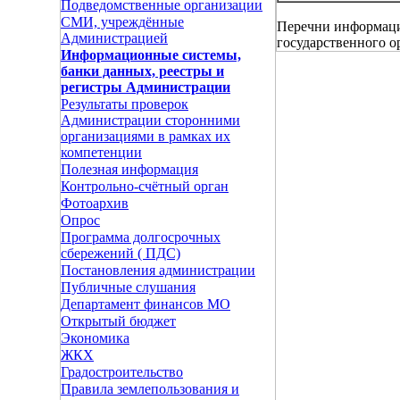
Подведомственные организации
СМИ, учреждённые
Перечни информацио
Администрацией
государственного о
Информационные системы,
банки данных, реестры и
регистры Администрации
Результаты проверок
Администрации сторонними
организациями в рамках их
компетенции
Полезная информация
Контрольно-счётный орган
Фотоархив
Опрос
Программа долгосрочных
сбережений ( ПДС)
Постановления администрации
Публичные слушания
Департамент финансов МО
Открытый бюджет
Экономика
ЖКХ
Градостроительство
Правила землепользования и