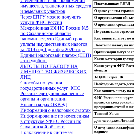
Изменения в налогообложении
Плательщикам ЕНВД
имущества, транспортных средств
О сроке уплаты страхов
и земельных участков
Через ЕПГУ можно получить
О представлении обязат
услуги ФНС России
О продлении срока пода
Межрайонная ИФНС России №5
По реализации отраслев
по Сахалинской области
Как заявить льготу по
напоминает, что Единый срок
уплаты имущественных налогов
Льготы по налогу на им
за 2019 год 1 декабря 2020 года
Организации могут заяв
Единый налоговый платеж (ЕНП)
Какие категории гражда
- это удобно!
Какие услуги ФНС Росс
ЛЬГОТЫ ПО НАЛОГУ НА
области
ИМУЩЕСТВО ФИЗИЧЕСКИХ
ЛИЦ
3-НДФЛ через ЛК
Способы получения
Необходимо подать декл
государственных услуг ФНС
Как заявить льготу по
России через уполномоченные
ФНС России планирует
органы и организации
проверки электронной 
Новое о кодах ОКВЭД
предпринимателей и нота
Информация о налоговых льготах
Типовой Устав
Информирование по изменениям
Для чего нужен Личный
в структуре УФНС России по
Сахалинской области
О получении квалифици
подписи
Подключение к системам