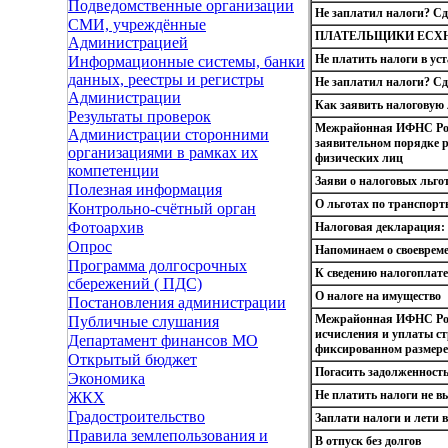
Подведомственные организации
Не заплатил налоги? Сд
СМИ, учреждённые
ПЛАТЕЛЬЩИКИ ЕСХ
Администрацией
Не платить налоги в ус
Информационные системы, банки
данных, реестры и регистры
Не заплатил налоги? Сд
Администрации
Как заявить налоговую
Результаты проверок
Межрайонная ИФНС Росс
Администрации сторонними
заявительном порядке р
организациями в рамках их
физических лиц
компетенции
Заяви о налоговых льго
Полезная информация
О льготах по транспорт
Контрольно-счётный орган
Фотоархив
Налоговая декларация: 
Опрос
Напоминаем о своевреме
Программа долгосрочных
К сведению налогоплате
сбережений ( ПДС)
О налоге на имущество
Постановления администрации
Межрайонная ИФНС Росс
Публичные слушания
исчисления и уплаты с
Департамент финансов МО
фиксированном размере
Открытый бюджет
Погасить задолженность
Экономика
Не платить налоги не в
ЖКХ
Градостроительство
Заплати налоги и лети в
Правила землепользования и
В отпуск без долгов