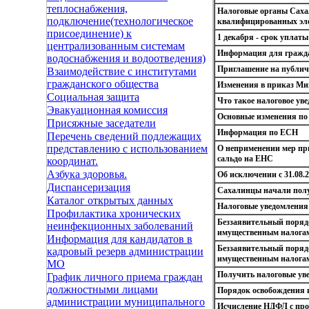
теплоснабжения,
Налоговые органы Саха
подключение(технологическое
квалифицированных эл
присоединение) к
1 декабря - срок уплат
централизованным системам
Информация для гражд
водоснабжения и водоотведения)
Приглашение на публич
Взаимодействие с институтами
гражданского общества
Изменения в приказ Мин
Социальная защита
Что такое налоговое ув
Эвакуационная комиссия
Основные изменения по
Присяжные заседатели
Информация по ЕСН
Перечень сведений подлежащих
представлению с использованием
О неприменении мер пр
сальдо на ЕНС
координат.
Азбука здоровья.
Об исключении с 31.08.
Диспансеризация
Сахалинцы начали полу
Каталог открытых данных
Налоговые уведомления
Профилактика хронических
Беззаявительный поряд
неинфекционных заболеваний
имущественным налога
Информация для кандидатов в
Беззаявительный поряд
кадровый резерв администрации
имущественным налога
МО
Получить налоговые уве
График личного приема граждан
должностными лицами
Порядок освобождения 
администрации муниципального
Исчисление НДФЛ с проц