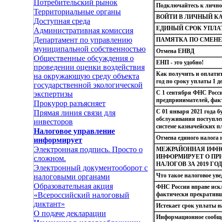
Потребительский рынок
Подключайтесь к лично
Территориальные органы
ВОЙТИ В ЛИЧНЫЙ КА
Доступная среда
ЕДИНЫЙ СРОК УПЛА
Административная комиссия
Департамент по управлению
ПАМЯТКА ПО СМЕНЕ
муниципальной собственностью
Отмена ЕНВД
Общественные обсуждения о
ЕНП - это удобно!
проведении оценки воздействия
Как получить и оплатит
на окружающую среду объекта
год по сроку уплаты 1 
государственной экологической
С 1 сентября ФНС Росс
экспертизы
предпринимателей, фак
Прокурор разъясняет
С 01 января 2021 года б
Прямая линия связи для
обслуживания поступле
инвесторов
системе казначейских п
Налоговое управление
Отмена единого налога 
информирует
Электронная подпись. Просто о
МЕЖРАЙОННАЯ ИФНС
ИНФОРМИРУЕТ О П
сложном.
НАЛОГОВ ЗА 2019 ГОД
Электронный документооборот с
Что такое налоговое ув
налоговыми органами
Образовательная акция
ФНС России вправе иск
фактически прекративш
«Всероссийский налоговый
диктант»
Истекает срок уплаты на
О подаче декларации
Информационное сообще