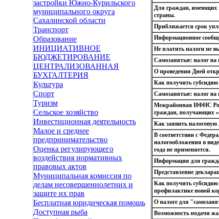
застройки Южно-Курильского
Для граждан, имеющих з
муниципального округа
страны.
Сахалинской области
Приближается срок упл
Транспорт
Информационное сообщ
Образование
ИНИЦИАТИВНОЕ
Не платить налоги не в
БЮДЖЕТИРОВАНИЕ
Самозанятые: налог на
ЦЕНТРАЛИЗОВАННАЯ
О проведении Дней отк
БУХГАЛТЕРИЯ
Как получить субсидию 
Культура
Спорт
Самозанятые: налог на
Туризм
Межрайонная ИФНС Рос
Сельское хозяйство
граждан, получающих «
Инвестиционная деятельность
Как заявить налоговую
Малое и среднее
В соответствии с Федер
предпринимательство
налогообложения в виде
Оценка регулирующего
года не применяется.
воздействия нормативных
Информация для гражд
правовых актов
Представление деклара
Муниципальная комиссия по
Как получить субсидию 
делам несовершеннолетних и
профилактике новой ко
защите их прав
О налоге для "самозан
Бесплатная юридическая помощь
Доступная рыба
Возможность подачи жа