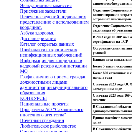
единое пособие родител
Эвакуационная комиссия
Отделение Социального 
Присяжные заседатели
компенсировало затраты
Перечень сведений подлежащих
островных пенсионеров
представлению с использованием
Отделение Социального
координат.
сахалинцев об участивш
Азбука здоровья.
В 2023 году ОСФР по Са
Диспансеризация
сертификатов на ТСР
Каталог открытых данных
Островные семьи акти
Профилактика хронических
условий
неинфекционных заболеваний
Единая дата выплаты по
Информация для кандидатов в
кадровый резерв администрации
Более 5 тысяч островны
МО
Более 600 сахалинок и 
График личного приема граждан
начала года
должностными лицами
С начала 2023 года ОСФ
администрации муниципального
электронном виде
образования
С начала 2023 года 169
КОНКУРСЫ
лечение
Национальные проекты
В Сахалинской области
Программы АО "Сахалинского
единовременную выплат
ипотечного агентства"
Единое пособие в макси
Почетный гражданин
детей
Любительское рыболовство
В Сахалинской области
Оценка эффективности