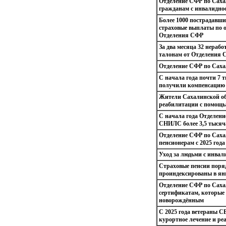
Отделение СФР по Саха
гражданам с инвалидно
Более 1000 пострадавши
страховые выплаты по 
Отделения СФР
За два месяца 32 нераб
талонам от Отделения 
Отделение СФР по Саха
С начала года почти 7 
получили компенсацию 
Жители Сахалинской обл
реабилитации с помощь
С начала года Отделен
СНИЛС более 3,5 тыся
Отделение СФР по Саха
пенсионерам с 2025 года
Уход за людьми с инвал
Страховые пенсии поря
проиндексированы в ян
Отделение СФР по Саха
сертификатам, которые
новорождённым
С 2025 года ветераны С
курортное лечение и ре