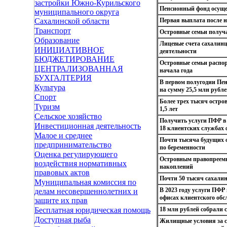
застройки Южно-Курильского
Пенсионный фонд осуще
муниципального округа
Первая выплата после н
Сахалинской области
Транспорт
Островные семьи получ
Образование
Лицевые счета сахалин
ИНИЦИАТИВНОЕ
деятельности
БЮДЖЕТИРОВАНИЕ
Островные семьи распор
ЦЕНТРАЛИЗОВАННАЯ
начала года
БУХГАЛТЕРИЯ
В первом полугодии Пен
Культура
на сумму 25,5 млн рубл
Спорт
Более трех тысяч остро
Туризм
1,5 лет
Сельское хозяйство
Получить услуги ПФР в 
Инвестиционная деятельность
18 клиентских службах 
Малое и среднее
Почти тысяча будущих 
предпринимательство
по беременности
Оценка регулирующего
Островным правопреемн
воздействия нормативных
накоплений
правовых актов
Почти 50 тысяч сахали
Муниципальная комиссия по
В 2023 году услуги ПФР
делам несовершеннолетних и
офисах клиентского об
защите их прав
18 млн рублей собрали
Бесплатная юридическая помощь
Доступная рыба
Жилищные условия за сч