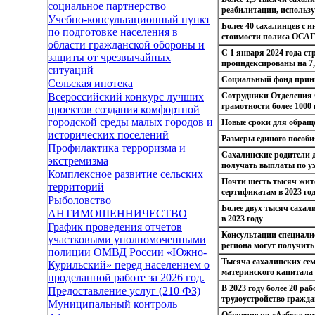
социальное партнерство
реабилитации, использ
Учебно-консультационный пункт
Более 40 сахалинцев с
по подготовке населения в
стоимости полиса ОСА
области гражданской обороны и
С 1 января 2024 года с
защиты от чрезвычайных
проиндексированы на 7
ситуаций
Социальный фонд приним
Сельская ипотека
Сотрудники Отделения 
Всероссийский конкурс лучших
грамотности более 1000 
проектов создания комфортной
городской среды малых городов и
Новые сроки для обраще
исторических поселений
Размеры единого пособия
Профилактика терроризма и
Сахалинские родители д
экстремизма
получать выплаты по у
Комплексное развитие сельских
Почти шесть тысяч жит
территорий
сертификатам в 2023 го
Рыболовство
Более двух тысяч саха
АНТИМОШЕННИЧЕСТВО
в 2023 году
График проведения отчетов
Консультации специали
участковыми уполномоченными
региона могут получить
полиции ОМВД России «Южно-
Тысяча сахалинских се
Курильский» перед населением о
материнского капитала 
проделанной работе за 2026 год.
В 2023 году более 20 р
Предоставление услуг (210 ФЗ)
трудоустройство гражд
Муниципальный контроль
Обучение по «Азбуке ин