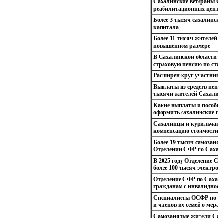
Сахалинские ветераны 
реабилитационных цент
Более 3 тысяч сахалинс
капитала
Более 11 тысяч жителей
повышенном размере
В Сахалинской области 
страховую пенсию по ст
Расширен круг участни
Выплаты из средств пен
тысячи жителей Сахали
Какие выплаты и пособ
оформить сахалинские 
Сахалинцы и курильчан
компенсацию стоимости
Более 19 тысяч самоза
Отделении СФР по Саха
В 2025 году Отделение 
более 100 тысяч электр
Отделение СФР по Сахал
гражданам с инвалидно
Специалисты ОСФР по 
и членов их семей о ме
Самозанятые жители Са