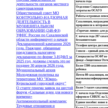
начала года
деятельности органов местного
Отделение Социального
самоуправления
затраты на ОСАГО
Общественный совет МО
Работы островных пенси
КОНТРОЛЬНО-НАДЗОРНАЯ
Сахалинцев, награжден
ДЕЯТЕЛЬНОСТЬ В
приравняли к ветерана
МУНИЦИПАЛЬНОМ
ОБРАЗОВАНИИ (248-ФЗ)
«Горячая линия» для р
УФНС России по Сахалинской
С начала года 287 саха
области информирует о начале
беззаявительно
Декларационной кампании 2026
Телефон центра дистан
года. Граждане, обязанные
3 июля – единый день п
представить налоговую
Специалисты ОСФР по С
декларацию по форме 3-НДФЛ за
фонде «Защитники Отеч
2025 год, должны сделать это не
позднее 30 апреля 2026 года.
Более 1500 сахалински
ребенка
Муниципальный архив
Молодежная политика на
Почти 80 сахалинцев, п
высококвалифицированн
территории МО "Южно-
году
Курильский городской округ"
Более 5 тысяч сахалинц
О старте приема заявок на шестой
форум «Сильные идеи для нового
С начала года Отделени
времени»
оформило СНИЛС на 5,
Антимонопольный комплаенс
Единое пособие: новое 
Трудовые отношения и
Более 1,5 тысячи сахали