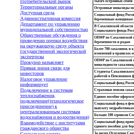
тысяч островных семей
Потребительский рынок
Территориальные органы
Островные инвалиды мо
Доступная среда
Социальный фонд России
Административная комиссия
беременным женщинам с
Департамент по управлению
В Сахалинской области
муниципальной собственностью
Социального фонда Рос
Общественные обсуждения о
ОПФР по Сахалинской о
проведении оценки воздействия
беременности и родам
на окружающую среду объекта
Более 700 сахалинок и 
государственной экологической
изменений в правилах 
экспертизы
ОПФР по Сахалинской об
Прокурор разъясняет
инвалидности сахалинц
Прямая линия связи для
Студенты Сахалинского
инвесторов
работой в Пенсионном 
Налоговое управление
Социальный фонд Росси
информирует
Страховые пенсии сахал
Подключение к системам
теплоснабжения,
Единое пособие оформле
подключение(технологическое
Социальный фонд в фев
присоединение) к
выплату медработника
централизованным системам
Больше 100 сервисов Со
водоснабжения и водоотведения)
Социальный фонд приня
Взаимодействие с институтами
единого пособия для бе
гражданского общества
За месяц Отделение Со
Социальная защита