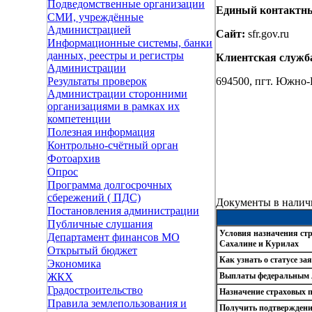
Подведомственные организации
Единый контактны
СМИ, учреждённые
Администрацией
Сайт:
sfr.gov.ru
Информационные системы, банки
данных, реестры и регистры
Клиентская служб
Администрации
694500, пгт. Южно-К
Результаты проверок
Администрации сторонними
организациями в рамках их
компетенции
Полезная информация
Контрольно-счётный орган
Фотоархив
Опрос
Программа долгосрочных
сбережений ( ПДС)
Документы в налич
Постановления администрации
Публичные слушания
Условия назначения стр
Департамент финансов МО
Сахалине и Курилах
Открытый бюджет
Как узнать о статусе з
Экономика
Выплаты федеральным 
ЖКХ
Градостроительство
Назначение страховых п
Правила землепользования и
Получить подтверждение