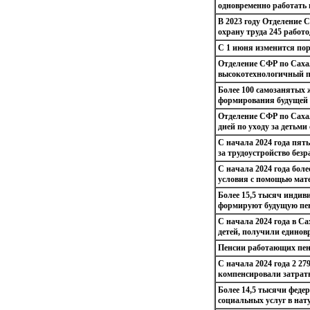
одновременно работать 
В 2023 году Отделение 
охрану труда 245 работ
С 1 июня изменится пор
Отделение СФР по Саха
высокотехнологичный п
Более 100 самозанятых 
формирования будущей 
Отделение СФР по Саха
дней по уходу за детьми
С начала 2024 года пят
за трудоустройство без
С начала 2024 года бол
условия с помощью мат
Более 15,5 тысяч инди
формируют будущую пен
С начала 2024 года в С
детей, получили едино
Пенсии работающих пенс
С начала 2024 года 2 27
компенсировали затрат
Более 14,5 тысячи фед
социальных услуг в нат