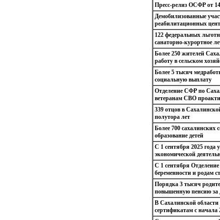
Пресс-релиз ОСФР от 14
Демобилизованные учас
реабилитационных цент
122 федеральных льготн
санаторно-курортное леч
Более 250 жителей Сах
работу в сельском хозяй
Более 5 тысяч медрабо
социальную выплату
Отделение СФР по Саха
ветеранам СВО проакт
339 отцов в Сахалинско
полутора лет
Более 700 сахалинских 
образование детей
С 1 сентября 2025 года
экономической деятельн
С 1 сентября Отделение
беременности и родам с
Порядка 3 тысяч родит
повышенную пенсию за д
В Сахалинской области
сертификатам с начала 