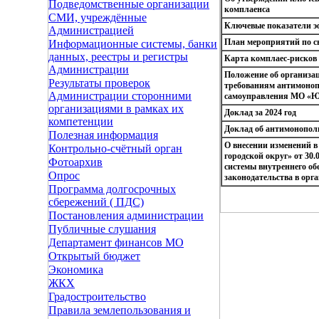
Подведомственные организации
комплаенса
СМИ, учреждённые
Ключевые показатели э
Администрацией
План мероприятий по 
Информационные системы, банки
данных, реестры и регистры
Карта комплаес-рисков
Администрации
Положение об организац
Результаты проверок
требованиям антимонопо
Администрации сторонними
самоуправления МО «Юж
организациями в рамках их
Доклад за 2024 год
компетенции
Доклад об антимонополь
Полезная информация
О внесении изменений 
Контрольно-счётный орган
городской округ» от 30
Фотоархив
системы внутреннего об
Опрос
законодательства в орга
Программа долгосрочных
сбережений ( ПДС)
Постановления администрации
Публичные слушания
Департамент финансов МО
Открытый бюджет
Экономика
ЖКХ
Градостроительство
Правила землепользования и