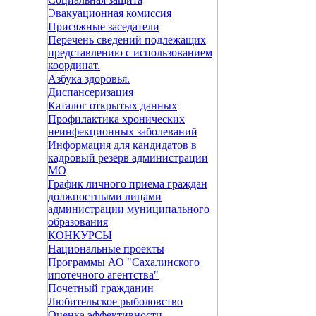
Эвакуационная комиссия
Присяжные заседатели
Перечень сведений подлежащих
представлению с использованием
координат.
Азбука здоровья.
Диспансеризация
Каталог открытых данных
Профилактика хронических
неинфекционных заболеваний
Информация для кандидатов в
кадровый резерв администрации
МО
График личного приема граждан
должностными лицами
администрации муниципального
образования
КОНКУРСЫ
Национальные проекты
Программы АО "Сахалинского
ипотечного агентства"
Почетный гражданин
Любительское рыболовство
Оценка эффективности