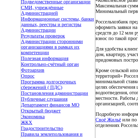
«Комплексное разви
Подведомственные организации
Максимальная сумма
СМИ, учреждённые
Минимальный перво
Администрацией
Информационные системы, банки
Россельхозбанк пре
данных, реестры и регистры
оформить заявки на
Администрации
средств до 12 млн 
Результаты проверок
взнос по такой про
Администрации сторонними
организациями в рамках их
Для удобства клиен
компетенции
дом, квартиру, учас
Полезная информация
придомовых построе
Контрольно-счётный орган
Фотоархив
Кроме сельской ипо
территорий» Россел
Опрос
минимальной ставке
Программа долгосрочных
целях обеспечения 
сбережений ( ПДС)
водоотведения, ото
Постановления администрации
местности. Работы 
Публичные слушания
организацией, соот
Департамент финансов МО
Открытый бюджет
Подробную информа
Экономика
Своё Жильё
или по 
ЖКХ
отделениях Россель
Градостроительство
Правила землепользования и