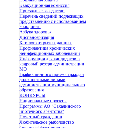
Эвакуационная комиссия
Присяжные заседатели
Перечень сведений подлежащих
представлению с использованием
координат.
Азбука здоровья.
Диспансеризация
Каталог открытых данных
Профилактика хронических
неинфекционных заболеваний
Информация для кандидатов в
кадровый резерв администрации
МО
График личного приема граждан
должностными лицами
администрации муниципального
образования
КОНКУРСЫ
Национальные проекты
Программы АО "Сахалинского
ипотечного агентства"
Почетный гражданин
Любительское рыболовство
Оценка эффективности