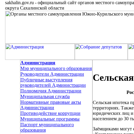
sakhalin.gov.ru
-
официальный сайт органов местного самоупр
округа Сахалинской области
Администрация
Мэр муниципального образования
Руководители Администрации
Сельская
Публичные выступления
руководителей Администрации
Полномочия Администрации
Рос
Муниципальная служба
Нормативные правовые акты
Сельская ипотека п
Администрации
территориях. Также
юридических лиц и
Противодействие коррупции
населением до 30 т
Муниципальные программы
Паспорт муниципального
Заёмщиками могут с
образования