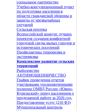
социальное партнерство
Учебно-консультационный пункт
по подготовке населения в
области гражданской обороны и
защиты от чрезвычайных
ситуаций
Сельская ипотека
Всероссийский конкурс лучших
проектов создания комфортной
городской среды малых городов и
исторических поселений
Профилактика терроризма и
экстремизма
Комплексное развитие сельских
территорий
Рыболовство
АНТИМОШЕННИЧЕСТВО
График проведения отчетов
участковыми уполномоченными
полиции ОМВД России «Южно-
Курильский» перед населением о
проделанной работе за 2026 год.
Предоставление услуг (210 ФЗ)
Муниципальный контроль