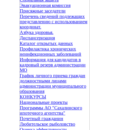
Эвакуационная комиссия
Присяжные заседатели
Перечень сведений подлежащих
представлению с использованием
координат.
Азбука здоровья.
Диспансеризация
Каталог открытых данных
Профилактика хронических
неинфекционных заболеваний
Информация для кандидатов в
кадровый резерв администрации
МО
График личного приема граждан
должностными лицами
администрации муниципального
образования
КОНКУРСЫ
Национальные проекты
Программы АО "Сахалинского
ипотечного агентства"
Почетный гражданин
Любительское рыболовство
Оценка эффективности