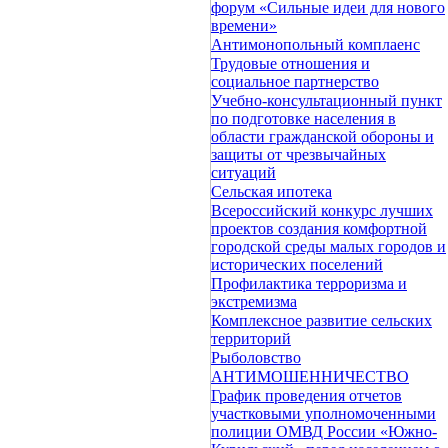
форум «Сильные идеи для нового
времени»
Антимонопольный комплаенс
Трудовые отношения и
социальное партнерство
Учебно-консультационный пункт
по подготовке населения в
области гражданской обороны и
защиты от чрезвычайных
ситуаций
Сельская ипотека
Всероссийский конкурс лучших
проектов создания комфортной
городской среды малых городов и
исторических поселений
Профилактика терроризма и
экстремизма
Комплексное развитие сельских
территорий
Рыболовство
АНТИМОШЕННИЧЕСТВО
График проведения отчетов
участковыми уполномоченными
полиции ОМВД России «Южно-