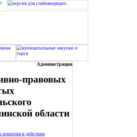
о
Администрация
ивно-правовых
тых
ьского
инской области
а решения и действия