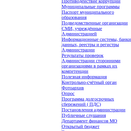
Противодействие коррупции
Муниципальные программы
Паспорт муниципального
образования
Подведомственные организации
СМИ, учреждённые
Администрацией
Информационные системы, банки
данных, реестры и регистры
Администрации
Результаты проверок
Администрации сторонними
организациями в рамках их
компетенции
Полезная информация
Контрольно-счётный орган
Фотоархив
Опрос
Программа долгосрочных
сбережений ( ПДС)
Постановления администрации
Публичные слушания
Департамент финансов МО
Открытый бюджет