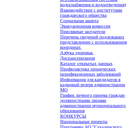
водоснабжения и водоотведения)
Взаимодействие с институтами
гражданского общества
Социальная защита
Эвакуационная комиссия
Присяжные заседатели
Перечень сведений подлежащих
представлению с использованием
координат.
Азбука здоровья.
Диспансеризация
Каталог открытых данных
Профилактика хронических
неинфекционных заболеваний
Информация для кандидатов в
кадровый резерв администрации
МО
График личного приема граждан
должностными лицами
администрации муниципального
образования
КОНКУРСЫ
Национальные проекты
Программы АО "Сахалинского