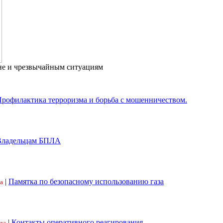
не и чрезвычайным ситуациям
рофилактика терроризма и борьба с мошенничеством.
Владельцам БПЛА
|
Памятка по безопасному использованию газа
а
|
Контакты оперативного реагирования
да