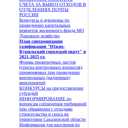
СЧЕТА ЗА ВЫВОЗ ОТХОДОВ В
ОТДЕЛЕНИЯХ ПОЧТЫ
РОССИИ
Конкурсы и аукционы по
проведению капитальных
ремонтов жилищного фонда МО
Дорожное хозяйство
План синхронизации
газификации "Южно-
Курильский городской округ" в
2021-2025 г.г.
Формы проверочных листов
(списка контрольных вопросов),
применяемых при проведении
контрольных (надзорных)
мероприятий
КОНКУРСЫ на предоставление
субсидий
ИНФОРМИРОВАНИЕ по
вопросам соблюдения требований
при обращении с отходами
строительства и сноса на
территории Сахалинской области
Информация для населения по