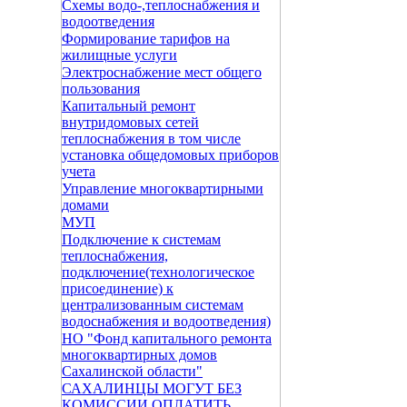
Схемы водо-,теплоснабжения и
водоотведения
Формирование тарифов на
жилищные услуги
Электроснабжение мест общего
пользования
Капитальный ремонт
внутридомовых сетей
теплоснабжения в том числе
установка общедомовых приборов
учета
Управление многоквартирными
домами
МУП
Подключение к системам
теплоснабжения,
подключение(технологическое
присоединение) к
централизованным системам
водоснабжения и водоотведения)
НО "Фонд капитального ремонта
многоквартирных домов
Сахалинской области"
САХАЛИНЦЫ МОГУТ БЕЗ
КОМИССИИ ОПЛАТИТЬ