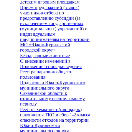
детским игровым площадкам
Прием предложений (заявок)
участников отбора по
предоставлению субсидии (за
исключением государственных
(муниципальных) учреждений) и
индивидуальным
предпринимателям на территории
МО «Южно-Курильский
городской округ»
Безнадзорные животные
О внесении изменений в
Положение о порядке ведения
Реестра парковок общего
пользования
Подготовка Южно-Курильского
муниципального округа
Сахалинской области к
отопительному осенне-зимнему
периоду
Реестр схемы мест (площадок)
накопления ТКО и сбор 1-2 класса
опасности отходов на территории
Южно-Курильского
муниципального округа