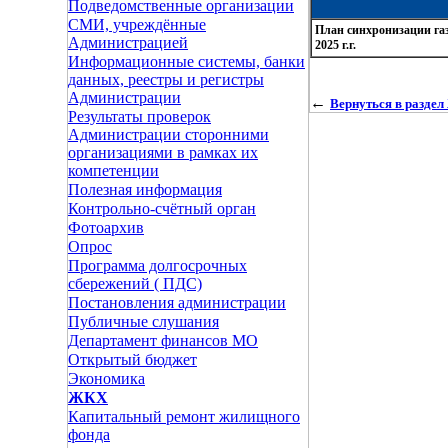
Подведомственные организации
СМИ, учреждённые
План синхронизации га
Администрацией
2025 г.г.
Информационные системы, банки
данных, реестры и регистры
Администрации
←
Вернуться в разде
Результаты проверок
Администрации сторонними
организациями в рамках их
компетенции
Полезная информация
Контрольно-счётный орган
Фотоархив
Опрос
Программа долгосрочных
сбережений ( ПДС)
Постановления администрации
Публичные слушания
Департамент финансов МО
Открытый бюджет
Экономика
ЖКХ
Капитальный ремонт жилищного
фонда