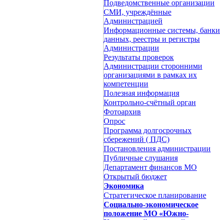
Подведомственные организации
СМИ, учреждённые
Администрацией
Информационные системы, банки
данных, реестры и регистры
Администрации
Результаты проверок
Администрации сторонними
организациями в рамках их
компетенции
Полезная информация
Контрольно-счётный орган
Фотоархив
Опрос
Программа долгосрочных
сбережений ( ПДС)
Постановления администрации
Публичные слушания
Департамент финансов МО
Открытый бюджет
Экономика
Стратегическое планирование
Социально-экономическое
положение МО «Южно-