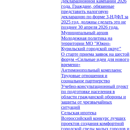
Декларационной кампании 2026
года. Граждане, обязанные
представить налоговую
декларацию по форме 3-НДФЛ за
2025 год, должны сделать это не
позднее 30 апреля 2026 года.
Муниципальный архив
Молодежная политика на
территории МО "Южно-
Курильский городской округ"
О старте приема заявок на шестой
форум «Сильные идеи для нового
времени»
Антимонопольный комплаенс
Трудовые отношения и
социальное партнерство
Учебно-консультационный пункт
по подготовке населения в
области гражданской обороны и
защиты от чрезвычайных
ситуаций
Сельская ипотека
Всероссийский конкурс лучших
проектов создания комфортной
городской среды малых городов и