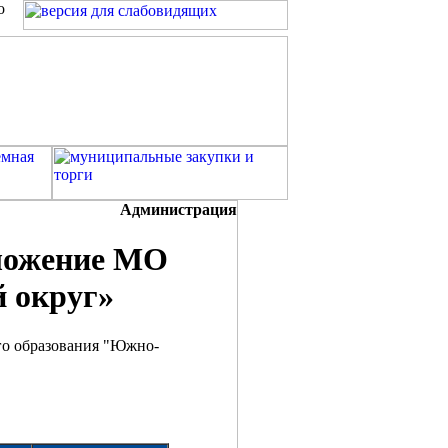
о
Администрация
ложение МО
 округ»
го образования "Южно-