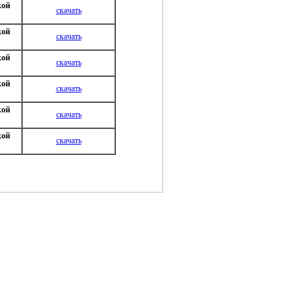
кой
скачать
кой
скачать
кой
скачать
кой
скачать
кой
скачать
кой
скачать