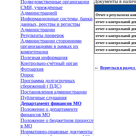
Документы в налич
Подведомственные организации
СМИ, учреждённые
Администрацией
Отчет о результатах ко
Информационные системы, банки
отчет о контрольной дея
данных, реестры и регистры
отчет о контрольной дея
Администрации
Результаты проверок
отчет о контрольной дея
Администрации сторонними
отчет о контрольной дея
организациями в рамках их
отчет о контрольной дея
компетенции
Полезная информация
Контрольно-счётный орган
←
Вернуться в разде
Фотоархив
Опрос
Программа долгосрочных
сбережений ( ПДС)
Постановления администрации
Публичные слушания
Департамент финансов МО
Положение о департаменте
финансов МО
Положение о бюджетном процессе
в МО
Нормативно-правовые документы